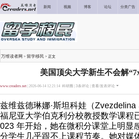
新闻
视频
博客
论坛
分类广告
万维读者网
留学移民
>
> 正文
美国顶尖大学新生不会解“7x–
www.creaders.net
| 2026-06-14 12:21:14 科研圈 |
3
条评论 |
查看/发表评论
兹维兹德琳娜·斯坦科娃（Zvezdelina 
福尼亚大学伯克利分校教授数学课程
023 年开始，她在微积分课堂上明
分学生几乎跟不上课程节奏。她对媒体