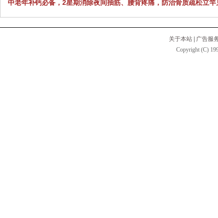
中老年补钙必备，2星期消除夜间抽筋、腰背疼痛，防治骨质疏松立竿
关于本站
|
广告服
Copyright (C) 199