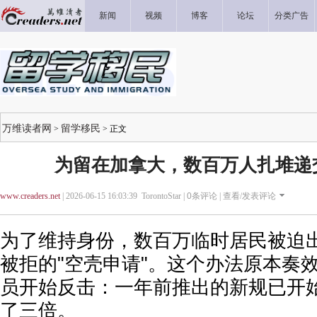
新闻
视频
博客
论坛
分类广告
万维读者网
留学移民
>
> 正文
为留在加拿大，数百万人扎堆递
www.creaders.net
| 2026-06-15 16:03:39 TorontoStar |
0
条评论 |
查看/发表评论
为了维持身份，数百万临时居民被迫
被拒的"空壳申请"。这个办法原本奏
员开始反击：一年前推出的新规已开
了三倍。