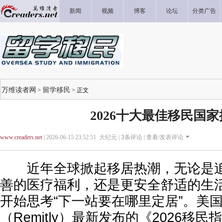
新闻
视频
博客
论坛
分类广告
万维读者网
留学移民
>
> 正文
2026十大最佳移民国
www.creaders.net
| 2026-06-15 23:52:51 大纪元 |
3
条评论 |
查看/发表评论
近年全球掀起移居热潮，无论是追
善的医疗福利，还是更安全舒适的生
开始思考“下一站要在哪里定居”。美
（Remitly）最新发布的《2026移民指数》