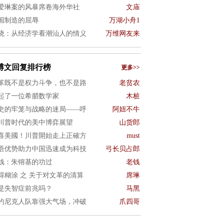
爱琳案的风暴席卷海外华社
文庙
国制造的屈辱
万湖小舟1
晓：从经济学看潮汕人的情义
万维网友来
博文回复排行榜
更多>>
革既不是权力斗争，也不是路
老贫农
起了一位希腊数学家
木桩
史的牢笼与战略的迷局——呼
阿妞不牛
川普时代的美中博弈展望
山货郎
喜美國！川普開始走上正確方
must
语优势助力中国迅速成为科技
弓长贝占郎
钱：朱镕基的功过
老钱
得糊涂 之 关于对文革的清算
席琳
是失智症前兆吗？
马黑
约尼克人队靠强大气场，冲破
爪四哥