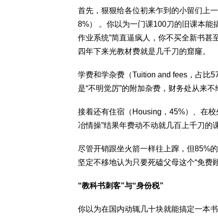
首先，狠狠给各位初来乍到的小留们上一课的就
8%） 。你以为一门课100刀的旧课本能搞定？
作业系统”简直逼疯人，你不买全新书甚
四年下来光教材费就是几千刀的窟窿。
学费和学杂费（Tuition and fee
是“不明觉厉”的附加杂费，财务处从来不
接着还有住宿（Housing，45%）、
冶情操”结果年费动不动就几百上千刀的课
尽管开销跟坐火箭一样往上蹿，但85%
坚定不移地认为只要死磕父母这个“免费
“教科书刺客”与“身份税”
你以为在国内动辄几十块就能搞定一本书