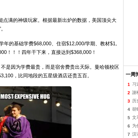
技能点满的神级玩家。根据最新出炉的数据，美国顶尖大
”。
年的基础学费$68,000、住宿$12,000/学期、教材$1,
,000！！！四年干下来，直接达到$368,000！
，不是因为学费最贵，而是宿舍费贵出天际。曼哈顿校区
一周
$3,100，比同地段的五星级酒店还贵五百。
1
习
2
謝
3
历
4
胡
5
文
6
为
7
汉