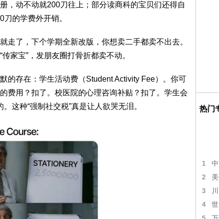
册，动不动就200刀往上；部分读商科的宝贝们还得自
500刀的学费外开销。
就走了，下个学期全新改版，你想卖二手都卖不出去。
“传家宝”，发朋友圈打骨折都卖不动。
：学生活动费（Student Activity Fee）。你可
的费用？扣了。校医院的心理咨询补贴？扣了。学生会
扣的。这种“强制社交税”真是让人欲哭无泪。
热门
1
中
2
美
3
川
4
世
5
万