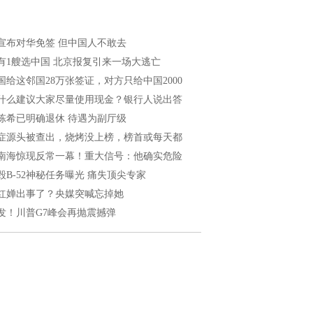
宣布对华免签 但中国人不敢去
有1艘选中国 北京报复引来一场大逃亡
国给这邻国28万张签证，对方只给中国2000
什么建议大家尽量使用现金？银行人说出答
陈希已明确退休 待遇为副厅级
症源头被查出，烧烤没上榜，榜首或每天都
南海惊现反常一幕！重大信号：他确实危险
毁B-52神秘任务曝光 痛失顶尖专家
红婵出事了？央媒突喊忘掉她
发！川普G7峰会再抛震撼弹