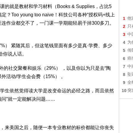
是教材和学习材料（Books & Supplies，占比5
Too young too naive！科技公司各种“授权码+线上
1
他
至连作业都交不了，一门课一学期能轻易干掉300多刀。
2
只
3
中
4
为
s，占比57%） 紧随其后，但这笔钱里面有多少是真·学费、多少
5
传
给你说人话。
6
癌
7
中
在校外的社交聚餐和娱乐（29%） ，以及你以为只是去“陶
8
坠
外活动/学生会会费（15%） 。
9
全
的学生依然觉得读大学是改变命运的必经之路，而且依然
10
突
顾问”就一定能解决问题……
，来美国之后，随便一本专业教材的标价都能让你丧失