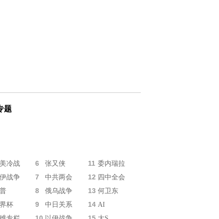
专题
6
11
美冷战
张又侠
委内瑞拉
7
12
伊战争
中共两会
四中全会
8
13
普
俄乌战争
何卫东
9
14
界杯
中日关系
AI
10
15
维专栏
以伊战争
大S