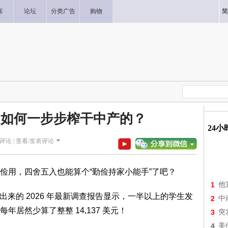
客
论坛
分类广告
购物
简
是如何一步步榨干中产的？
24
评论 |
查看/发表评论
俭用，四舍五入也能算个“勤俭持家小能手”了吧？
1
他
 刚砸出来的 2026 年最新调查报告显示，一半以上的学生发
2
中
居然少算了整整 14,137 美元！
3
突
4
美