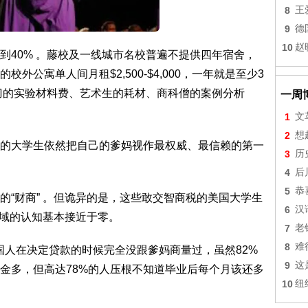
8
王
9
德
10
赵
到40% 。藤校及一线城市名校普遍不提供四年宿舍，
公寓单人间月租$2,500-$4,000，一年就是至少3
00刀的实验材料费、艺术生的耗材、商科僧的案例分析
一周
1
文
2
想
%的大学生依然把自己的爹妈视作最权威、最信赖的第一
3
历
4
后
5
恭
的“财商” 。但诡异的是，这些敢交智商税的美国大学生
6
汉
等领域的认知基本接近于零。
7
老
8
难
%的美国人在决定贷款的时候完全没跟爹妈商量过，虽然82%
9
这
金多，但高达78%的人压根不知道毕业后每个月该还多
10
纽