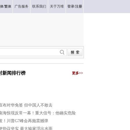
体
/
繁体
广告服务
联系我们
关于万维
登录
/
注册
小时新闻排行榜
更多>>
宣布对华免签 但中国人不敢去
南海惊现反常一幕！重大信号：他确实危险
发！川普G7峰会再抛震撼弹
伊协议坐实 最大输家浮出水面