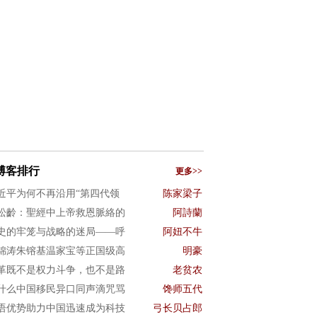
博客排行
更多>>
近平为何不再沿用“第四代领
陈家梁子
松齡：聖經中上帝救恩脈絡的
阿詩蘭
史的牢笼与战略的迷局——呼
阿妞不牛
锦涛朱镕基温家宝等正国级高
明豪
革既不是权力斗争，也不是路
老贫农
什么中国移民异口同声滴咒骂
馋师五代
语优势助力中国迅速成为科技
弓长贝占郎