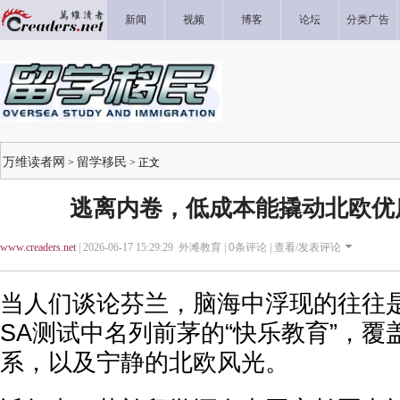
新闻
视频
博客
论坛
分类广告
万维读者网
留学移民
>
> 正文
逃离内卷，低成本能撬动北欧优
www.creaders.net
| 2026-06-17 15:29:29 外滩教育 |
0
条评论 |
查看/发表评论
当人们谈论芬兰，脑海中浮现的往往是
SA测试中名列前茅的“快乐教育”，
系，以及宁静的北欧风光。