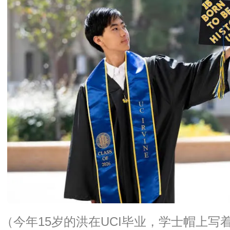
（今年15岁的洪在UCI毕业，学士帽上写着：Born 