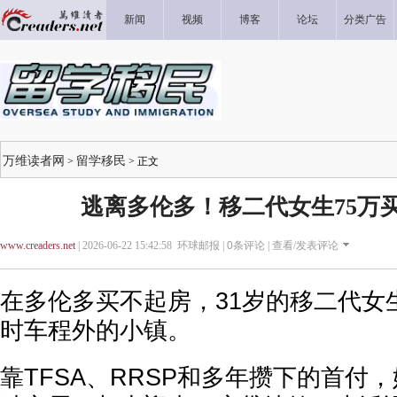
新闻
视频
博客
论坛
分类广告
万维读者网
留学移民
>
> 正文
逃离多伦多！移二代女生75万
www.creaders.net
| 2026-06-22 15:42:58 环球邮报 |
0
条评论 |
查看/发表评论
在多伦多买不起房，31岁的移二代女
时车程外的小镇。
靠TFSA、RRSP和多年攒下的首付