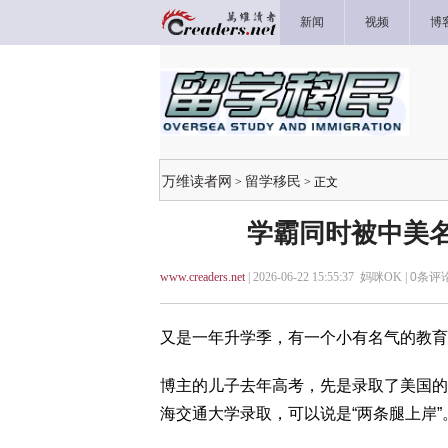
新闻
视频
博
万维读者网
留学移民
>
> 正文
学霸同时被中美名
www.creaders.net
| 2026-06-22 15:55:37 妈咪OK |
0
条评论
又是一年升学季，有一个小有名气的教育
博主的儿子去年高考，先是录取了美国的一
海交通大学录取，可以说是“两条腿上岸