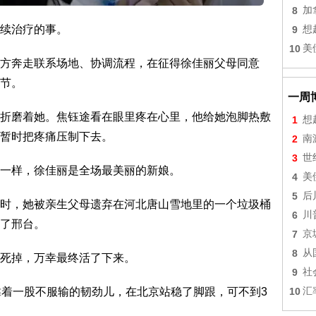
8
加
续治疗的事。
9
想
10
美
方奔走联系场地、协调流程，在征得徐佳丽父母同意
节。
一周
折磨着她。焦钰途看在眼里疼在心里，他给她泡脚热敷
1
想
暂时把疼痛压制下去。
2
南
3
世
一样，徐佳丽是全场最美丽的新娘。
4
美
5
后
时，她被亲生父母遗弃在河北唐山雪地里的一个垃圾桶
6
川
了邢台。
7
京
8
从
死掉，万幸最终活了下来。
9
社
10
汇
靠着一股不服输的韧劲儿，在北京站稳了脚跟，可不到3