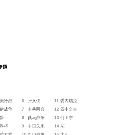
专题
6
11
美冷战
张又侠
委内瑞拉
7
12
伊战争
中共两会
四中全会
8
13
普
俄乌战争
何卫东
9
14
界杯
中日关系
AI
10
15
维专栏
以伊战争
大S