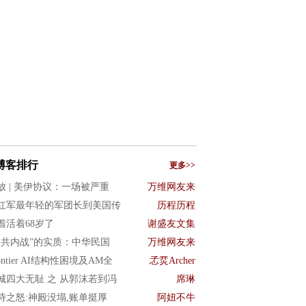
博客排行
更多>>
放 | 美伊协议：一场被严重
万维网友来
红军最年轻的军团长到美国传
历程历程
着活着68岁了
谢盛友文集
国共内战”的实质：中华民国
万维网友来
ontier AI结构性困境及AM全
孞烎Archer
城四大无耻 之 从郭沫若到冯
席琳
诗之怒:神殿没塌,账单挺厚
阿妞不牛