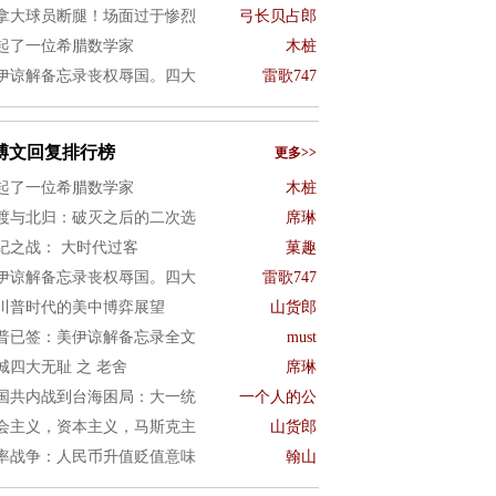
拿大球员断腿！场面过于惨烈
弓长贝占郎
起了一位希腊数学家
木桩
伊谅解备忘录丧权辱国。四大
雷歌747
博文回复排行榜
更多>>
起了一位希腊数学家
木桩
渡与北归：破灭之后的二次选
席琳
纪之战： 大时代过客
菓趣
伊谅解备忘录丧权辱国。四大
雷歌747
川普时代的美中博弈展望
山货郎
普已签：美伊谅解备忘录全文
must
城四大无耻 之 老舍
席琳
国共内战到台海困局：大一统
一个人的公
会主义，资本主义，马斯克主
山货郎
率战争：人民币升值贬值意味
翰山