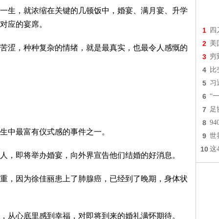
一生，就浓缩在关键的几顿饭中，婚宴、满月宴、升学
对应的宴席。
1
四
2
美
苦涩，种种复杂的情绪，就是最真实，也最令人感慨的
3
穷
4
比
5
习
6
“
7
足
8
9
生中最富有仪式感的事件之一。
9
世
10
这
人，即将举办婚宴，向外界宣告他们结婚的好消息。
重，因为徐佳丽患上了肺腺癌，已经到了晚期，身体状
，从心底里感到幸福，对即将到来的婚礼满怀期待。