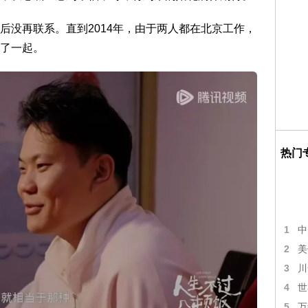
后没再联系。直到2014年，由于两人都在北京工作，
了一起。
热门
1
中
2
美
3
川
4
世
5
万