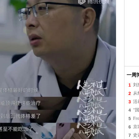
一周
1
刘
2
从
3
活
4
“
5
Fr
6
京
7
史