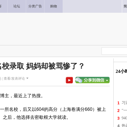
客
论坛
分类广告
购物
简
校录取 妈妈却被骂惨了？
24
 |
查看/发表评论
博主，最近上了热搜。
1
习
所名校，后又以604的高分（上海卷满分660）被上
2
“
”。之后，他选择去密歇根大学就读。
3
9
4
热