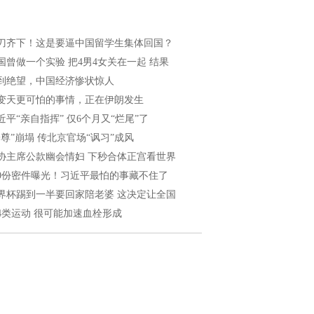
刀齐下！这是要逼中国留学生集体回国？
国曾做一个实验 把4男4女关在一起 结果
到绝望，中国经济惨状惊人
变天更可怕的事情，正在伊朗发生
近平“亲自指挥” 仅6个月又“烂尾”了
一尊”崩塌 传北京官场“讽习”成风
协主席公款幽会情妇 下秒合体正宫看世界
40份密件曝光！习近平最怕的事藏不住了
界杯踢到一半要回家陪老婆 这决定让全国
4类运动 很可能加速血栓形成