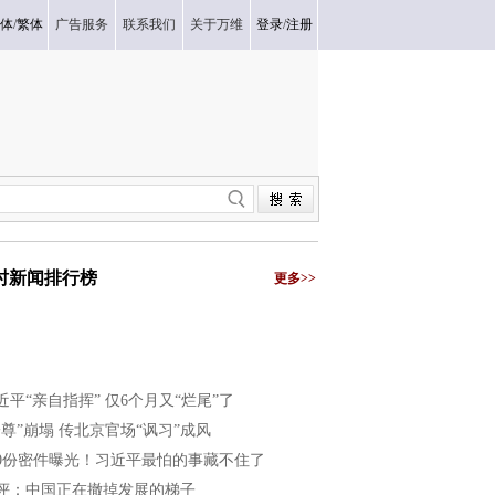
体
/
繁体
广告服务
联系我们
关于万维
登录
/
注册
小时新闻排行榜
更多>>
近平“亲自指挥” 仅6个月又“烂尾”了
一尊”崩塌 传北京官场“讽习”成风
40份密件曝光！习近平最怕的事藏不住了
评：中国正在撤掉发展的梯子