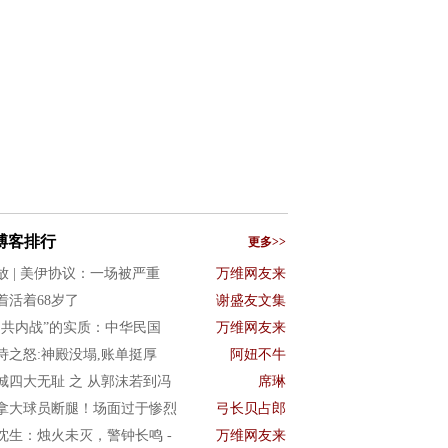
博客排行
更多>>
放 | 美伊协议：一场被严重
万维网友来
着活着68岁了
谢盛友文集
国共内战”的实质：中华民国
万维网友来
诗之怒:神殿没塌,账单挺厚
阿妞不牛
城四大无耻 之 从郭沫若到冯
席琳
拿大球员断腿！场面过于惨烈
弓长贝占郎
沈生：烛火未灭，警钟长鸣 -
万维网友来