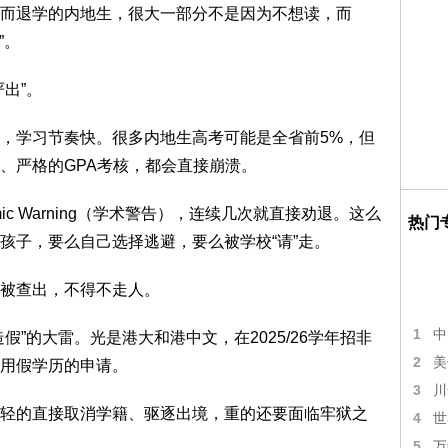
而退学的内地生，很大一部分不是因为不想读，而
”。
出”。
，学习节奏快。很多内地生高考可能是全省前5%，但
、严格的GPA考核，都会直接崩溃。
mic Warning（学术警告），连续几次就直接劝退。这么
热门
孩子，要么自己选择逃避，要么被学校“请”走。
被查出，不得不走人。
1
中
”的大雷。光是港大和港中文，在2025/26学年招非
2
美
用假学历的申请。
3
川
轻的直接取消学籍、驱逐出境，重的还要面临牢狱之
4
世
5
万