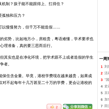
汰机制？孩子能不能跟得上、扛得住？
受孤独和压力？
可以慢慢努力，但千万不能造假……
的劣势，比如地方小，房租贵，粤语难懂，学术要求也
心理准备，真的要三思而后行。
但其实也是在净化环境，把学术跟不上或者造假的学生
一周
争者。
1
刘
2
活
才能保住含金量。毕竟，港校学费现在越来越贵，如果成
3
“
不仅对不起每年十几万甚至二十万的学费，更会让港校的
4
史
5
京
6
加
7
田
2