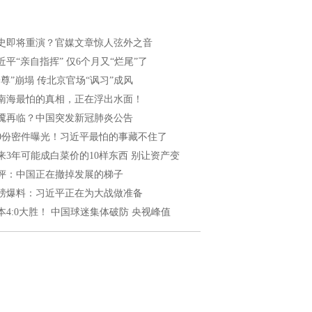
史即将重演？官媒文章惊人弦外之音
近平“亲自指挥” 仅6个月又“烂尾”了
一尊”崩塌 传北京官场“讽习”成风
南海最怕的真相，正在浮出水面！
魇再临？中国突发新冠肺炎公告
40份密件曝光！习近平最怕的事藏不住了
来3年可能成白菜价的10样东西 别让资产变
评：中国正在撤掉发展的梯子
磅爆料：习近平正在为大战做准备
本4:0大胜！ 中国球迷集体破防 央视峰值