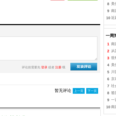
8
美
9
南
10
近
一周
1
南
2
从
3
世
4
美
评论前需要先
登录
或者
注册
哦
5
川
6
京
7
社
暂无评论
上一页
下一页
8
签
9
一
10
南