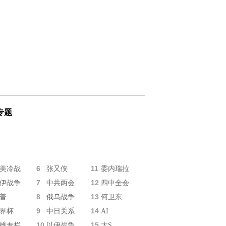
专题
6
11
美冷战
张又侠
委内瑞拉
7
12
伊战争
中共两会
四中全会
8
13
普
俄乌战争
何卫东
9
14
界杯
中日关系
AI
10
15
维专栏
以伊战争
大S