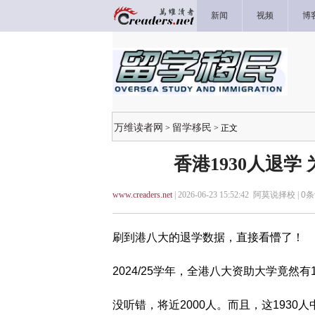
新闻
视频
博
万维读者网
留学移民
>
> 正文
香港1930人退
www.creaders.net
| 2026-06-23 15:52:42 阿莫说择校 |
0
条
刷到港八大的退学数据，直接看懵了！
2024/25学年，全港八大资助大学竟然有
没听错，将近2000人。而且，这1930