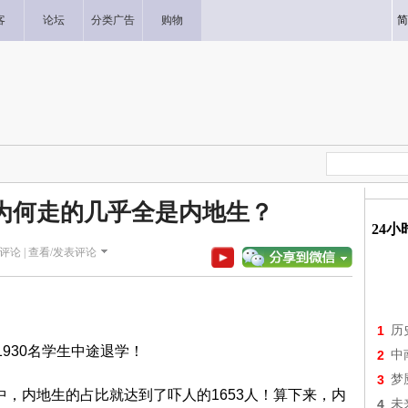
客
论坛
分类广告
购物
简
学 为何走的几乎全是内地生？
24
评论 |
查看/发表评论
1
历
1930名学生中途退学！
2
中
3
梦
人中，内地生的占比就达到了吓人的1653人！算下来，内
4
未