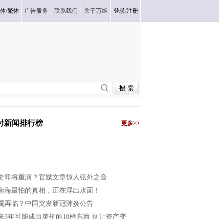
体
/
繁体
广告服务
联系我们
关于万维
登录
/
注册
小时新闻排行榜
更多>>
史即将重演？官媒文章惊人弦外之音
南海最怕的真相，正在浮出水面！
魇再临？中国突发新冠肺炎公告
来3年可能成白菜价的10样东西 别让资产变