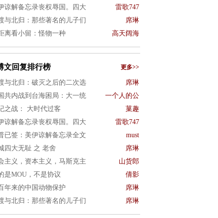
伊谅解备忘录丧权辱国。四大
雷歌747
渡与北归：那些著名的儿子们
席琳
距离看小留：怪物一种
高天阔海
博文回复排行榜
更多>>
渡与北归：破灭之后的二次选
席琳
国共内战到台海困局：大一统
一个人的公
纪之战： 大时代过客
菓趣
伊谅解备忘录丧权辱国。四大
雷歌747
普已签：美伊谅解备忘录全文
must
城四大无耻 之 老舍
席琳
会主义，资本主义，马斯克主
山货郎
的是MOU，不是协议
倩影
百年来的中国动物保护
席琳
渡与北归：那些著名的儿子们
席琳