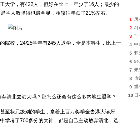
工大学，有422人，但好在比上一年少了16人；最少的
，退学人数降得也最明显，相较往年跌了21%左右。
1
历
2
习
3
“
院校，24/25学年有245人退学，全是本科生，比上一
4
中
5
梦
6
9
7
未
8
热
9
重
10
日
放弃清北去港大吗？那怎么还会有这么多内地生退学？”
甚至状元级别的学生，拿着上百万奖学金去港大读牙
中学考了700多分的大神，都是自己主动放弃清北，选