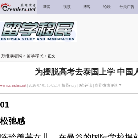
新闻
视频
博客
论坛
分类广告
万维读者网
留学移民
>
> 正文
为摆脱高考去泰国上学 中国
www.creaders.net
| 2026-07-01 15:05:14 极昼story |
0
条评论 |
查看/发表评论
01
松弛感
陈玲羡慕女儿，在曼谷的国际学校提