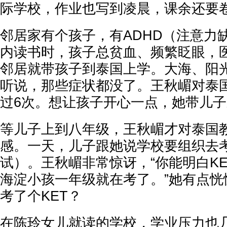
际学校，作业也写到凌晨，课余还要
邻居家有个孩子，有ADHD（注意力
内读书时，孩子总贫血、频繁眨眼，
邻居就带孩子到泰国上学。大海、阳
听说，那些症状都没了。王秋嵋对泰
过6次。想让孩子开心一点，她带儿
等儿子上到八年级，王秋嵋才对泰国
感。一天，儿子跟她说学校要组织去考
试）。王秋嵋非常惊讶，“你能明白K
海淀小孩一年级就在考了。”她有点恍
考了个KET？
在陈玲女儿就读的学校，学业压力也