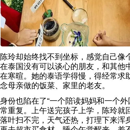
陈玲却始终找不到坐标，感觉自己像个
在泰国没有可以谈心的朋友，和其他
在寒暄。她的泰语学得慢，得经常求
念母亲做的饭菜、家里的老友。
身份也陷在了“一个陪读妈妈和一个外
常重复。上午送完孩子上学，陈玲就
落叶扫不完，天气还热，打理下来浑
再去超市买食材。睡个午觉醒来，差