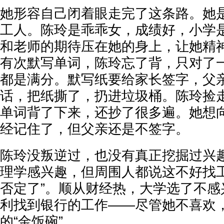
她形容自己闭着眼走完了这条路。她是
工人。陈玲是乖乖女，成绩好，小学
和老师的期待压在她的身上，让她精
有次默写单词，陈玲忘了背，只对了
都是满分。默写纸要给家长签字，父
话，把纸撕了，扔进垃圾桶。陈玲捡
单词背了下来，还抄了很多遍。她想
经记住了，但父亲还是不签字。
陈玲没叛逆过，也没有真正挖掘过兴
理学感兴趣，但周围人都说这不好找工
否定了”。顺从财经热，大学选了不感
利找到银行的工作——尽管她不喜欢
的“金饭碗”。