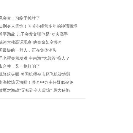
风突变！习终于摊牌了
知到令人震惊！习苦心经营多年的神话轰塌
近平劲敌 儿子突发文曝他是“功夫高手
锦涛大秘高调现身 他奉命架空蔡奇
国最惨的一群人，正在集体消失
元老帮突然发难 中南海“大总管”换人？
市合并，又一枪打响了
机降落失联 美国机师被击毙飞机被烧毁
南海掀惊天海啸！蔡奇中办主任疑似被免
放军对海战“无知到令人震惊” 最大缺陷