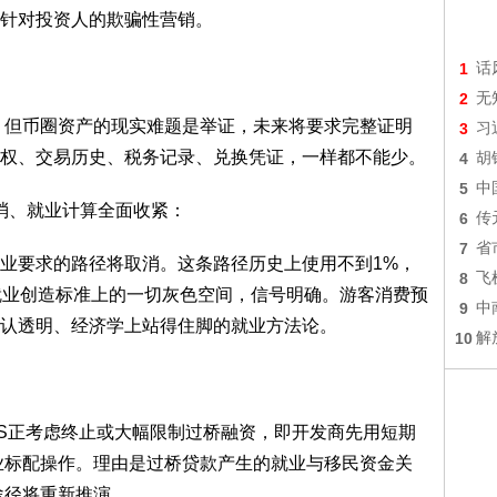
针对投资人的欺骗性营销。
1
话
2
无
，但币圈资产的现实难题是举证，未来将要求完整证明
3
习
权、交易历史、税务记录、兑换凭证，一样都不能少。
4
胡
5
中
路径取消、就业计算全面收紧：
6
传
7
省
要求的路径将取消。这条路径历史上使用不到1%，
8
飞
理就业创造标准上的一切灰色空间，信号明确。游客消费预
9
中
认透明、经济学上站得住脚的就业方法论。
10
解
S正考虑终止或大幅限制过桥融资，即开发商先用短期
行业标配操作。理由是过桥贷款产生的就业与移民资金关
途径将重新推演。