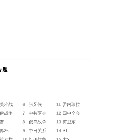
专题
6
11
美冷战
张又侠
委内瑞拉
7
12
伊战争
中共两会
四中全会
8
13
普
俄乌战争
何卫东
9
14
界杯
中日关系
AI
10
15
维专栏
以伊战争
大S