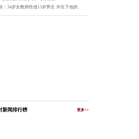
惊：34岁女教师性侵13岁男生 并生下他的
小时新闻排行榜
更多>>