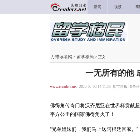
新闻
视频
博
万维读者网
留学移民
>
> 正文
一无所有的他 
www.creaders.net
| 2026-07-06 14:11:36 都市快报 |
0
条评
佛得角传奇门将沃齐尼亚在世界杯贡献超神
平方公里的国家佛得角火了！
“兄弟姐妹们，我们马上送阿根廷回家。”