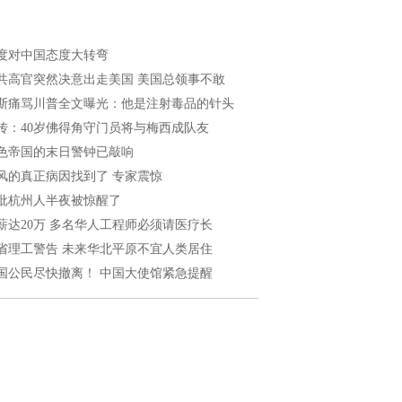
度对中国态度大转弯
共高官突然决意出走美国 美国总领事不敢
斯痛骂川普全文曝光：他是注射毒品的针头
传：40岁佛得角守门员将与梅西成队友
色帝国的末日警钟已敲响
风的真正病因找到了 专家震惊
批杭州人半夜被惊醒了
薪达20万 多名华人工程师必须请医疗长
省理工警告 未来华北平原不宜人类居住
国公民尽快撤离！ 中国大使馆紧急提醒