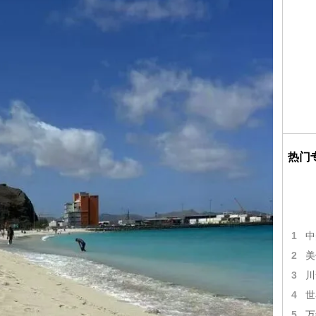
热门
1
中
2
美
3
川
4
世
5
万