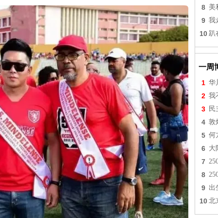
8
美
9
我
10
趴
一周
1
华
2
我
3
民
4
敦
5
何
6
大
7
2
8
2
9
出
10
北