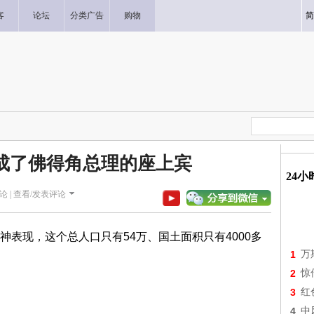
客
论坛
分类广告
购物
简
成了佛得角总理的座上宾
24
论 |
查看/发表评论
表现，这个总人口只有54万、国土面积只有4000多
1
万
2
惊
3
红
4
中