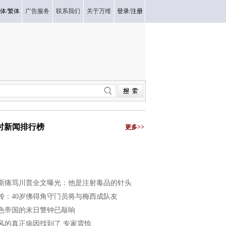
体
/
繁体
广告服务
联系我们
关于万维
登录
/
注册
小时新闻排行榜
更多>>
斯痛骂川普全文曝光：他是注射毒品的针头
传：40岁佛得角守门员将与梅西成队友
色帝国的末日警钟已敲响
风的真正病因找到了 专家震惊