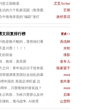
利坚立国根基
孞烎Archer
走访的六个私家花园（附美图
艺萌
在中南海床底的“编剧”老灯
政经茶话
博文回复排行榜
更多>>
川粉是唤不醒的，显然他们看
高伐林
不是川黑！！！！
水蛇
主的前途
倩影
煌，敦煌，莫高窟
老冬儿
方之问：青年知识分子投奔延
陈家梁子
陪审团调查美国社会动乱的幕
must
50周年国庆.美国足球旺盛.总
老尚童
50周年，川普唯独对谁宣战？
must
生公民权，为啥川普那么反对
启泰
京撞机，俄乌战争, AI前景
山货郎