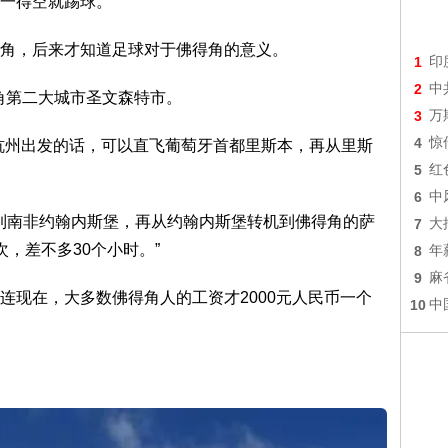
一得空就踢球。
角，后来才知道足球对于佛得角的意义。
1
印
2
中
得角第二大城市圣文森特市。
3
万
4
惊
杭州出发的话，可以直飞葡萄牙首都里斯本，再从里斯
5
红
6
中
时到南非约翰内斯堡，再从约翰内斯堡转机到佛得角的萨
7
大
，差不多30个小时。”
8
年
9
麻
连现在，大多数佛得角人的工资才2000元人民币一个
10
中