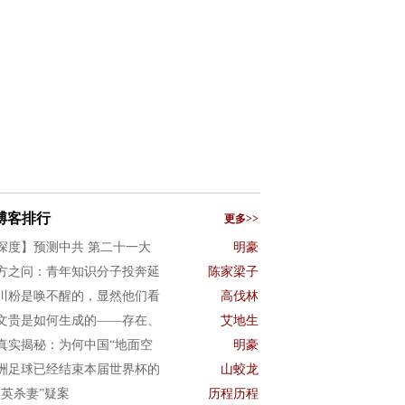
博客排行
更多>>
深度】预测中共 第二十一大
明豪
方之问：青年知识分子投奔延
陈家梁子
川粉是唤不醒的，显然他们看
高伐林
文贵是如何生成的——存在、
艾地生
真实揭秘：为何中国“地面空
明豪
洲足球已经结束本届世界杯的
山蛟龙
项英杀妻”疑案
历程历程