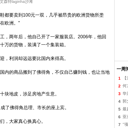
文森特laginha沙滩
鞋都要卖到100元一双，几乎被昂贵的欧洲货物所垄
在欧洲。”
工，两年后，他自己开了一家服装店。2006年，他回
十万的货物，装满了一个集装箱。
迎，利润却远远要比国内来得高。
一周
国内的商品搬到了佛得角，不仅自己赚到钱，也让当地
1
【
2
何
十块地皮，涉足房地产生意。
3
华
4
郭
，成了佛得角总理、市长的座上宾。
5
最
6
亚
们，大家真心换真心。
7
“