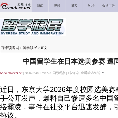
新闻
视频
博客
论坛
分类广告
万维读者网
留学移民
>
> 正文
中国留学生在日本选美参赛 遭
www.creaders.net
| 2026-07-07 15:00:23 国际观察 |
1
条评论 |
查看/发表评论
近日，东京大学2026年度校园选美
手公开发声，爆料自己惨遭多名中国
络霸凌，事件在社交平台迅速发酵，
热议。