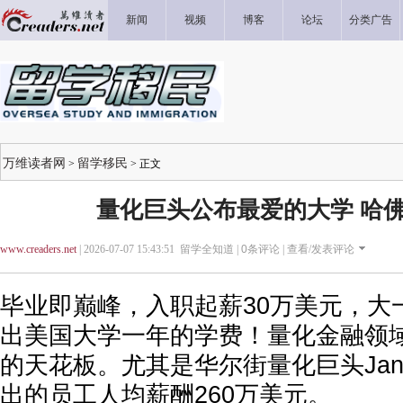
新闻
视频
博客
论坛
分类广告
万维读者网
留学移民
>
> 正文
量化巨头公布最爱的大学 哈佛
www.creaders.net
| 2026-07-07 15:43:51 留学全知道 |
0
条评论 |
查看/发表评论
毕业即巅峰，入职起薪30万美元，大
出美国大学一年的学费！量化金融领
的天花板。尤其是华尔街量化巨头Jane 
出的员工人均薪酬260万美元。