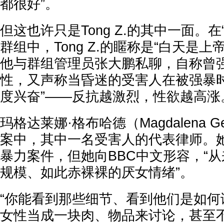
都很好”。
但这也许只是Tong Z.的其中一面。在“老
群组中，Tong Z.的䁥称是“白天是
他与群组管理员张大鹏私聊，自称曾强
性，又声称当昏迷的受害人在被强暴时
度兴奋”——反抗越激烈，性欲越高涨
玛格达莱娜·格布哈德（Magdalena Geb
案中，其中一名受害人的代表律师。
暴力案件，但她向BBC中文形容，“
规模、如此赤裸裸的厌女情绪”。
“你能看到那些细节、看到他们是如何
女性当成一块肉、物品来讨论，甚至