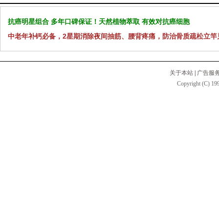
抗癌明星组合 多年口碑保证！天然植物萃取 有效对抗癌细胞
中老年补钙必备，2星期消除夜间抽筋、腰背疼痛，防治骨质疏松立竿
关于本站
|
广告服
Copyright (C) 199