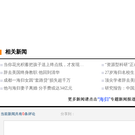
相关新闻
当你花光积蓄把孩子送上终点线，才发现…
“资源型科研”
辞去美国终身教职 他回到清华
27岁海归名校生
成都一海归女因“套路贷”损失超千万
顶尖学者辞去美
他与海归妻子离婚 分手费或达34亿元
研究报告：中国
“海归”
当前新闻共有
0
条评论
分享到：