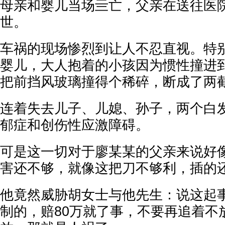
母亲和婴儿当场亖亡，父亲在送往医
世。
车祸的现场惨烈到让人不忍直视。特
婴儿，大人抱着的小孩因为惯性撞进
把前挡风玻璃撞得个稀碎，断成了两
连着失去儿子、儿媳、孙子，两个白
郁症和创伤性应激障碍。
可是这一切对于廖某某的父亲来说好
害还不够，就像这把刀不够利，插的
他竟然威胁胡女士与他先生：说这起
制的，赔80万就了事，不要再追着不