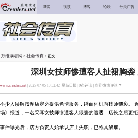
新闻
视频
博客
论坛
分类广告
万维读者网
社会传真
>
> 正文
深圳女技师惨遭客人扯裙胸袭
www.creaders.net
| 2025-07-05 18:32:42 星岛日报 |
0
条评论 |
查看/发表评论
不少人误解按摩店定必提供色情服务，继而伺机向技师猥亵。 
场》报道，一名采耳女技师惨遭客人猥亵的遭遇，店长之后更
事件曝光后，店方负责人始承认店上失职，已将其解雇。