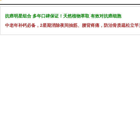
抗癌明星组合 多年口碑保证！天然植物萃取 有效对抗癌细胞
中老年补钙必备，2星期消除夜间抽筋、腰背疼痛，防治骨质疏松立竿