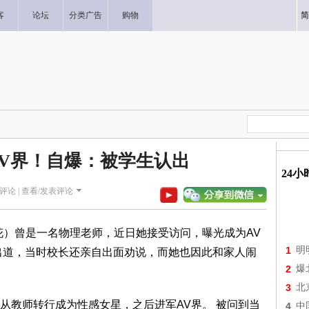
客
论坛
分类广告
购物
简
V界！自爆：被学生认出
24
评论 |
查看/发表评论
花）曾是一名物理老师，近日她接受访问，曝光成为AV
1
明
出道，当时校长还亲自出面劝说，而她也因此和家人闹
2
爆
3
北
从教师转行成为性感女星，之后进军AV界。 被问到当
4
中