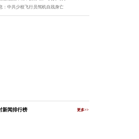
息：中共少校飞行员驾机自戕身亡
小时新闻排行榜
更多>>