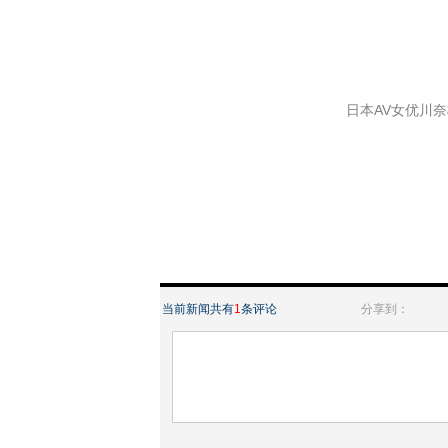
日本AV女优川奈
当前新闻共有
1
条评论
分享到：