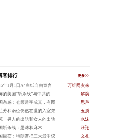
博客排行
更多>>
026年1月1日A4白纸自由宣言
万维网友来
屏的美国“斩杀线”与中共的
解滨
国杂感：仓颉造字成真，有图
思芦
兰芳和兩位仍然在世的入室弟
玉质
芃：男人的出轨和女人的出轨
水沫
国斩杀线：愚昧和麻木
汪翔
国巨变：特朗普把三大最争议
文礼