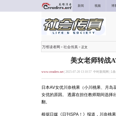
新闻
视频
博
万维读者网
社会传真
>
> 正文
美女老师转战A
www.creaders.net
| 2025-07-20 13:10:57 中时新闻网 |
1
条
日本AV女优川奈桃果（小川桃果、月岛
女优的原因。 透露在担任教师期间选择
翻。
根据日媒《日刊SPA！》报道，川奈桃果