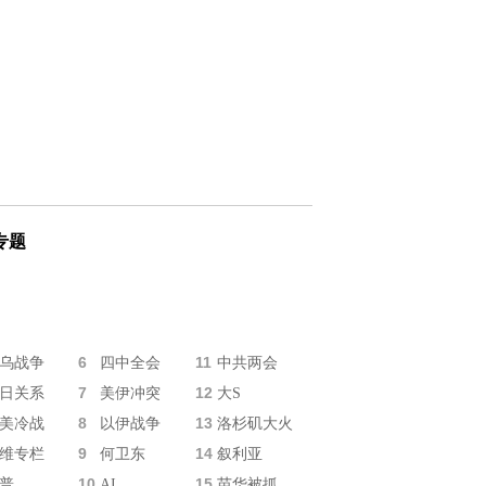
专题
6
11
乌战争
四中全会
中共两会
7
12
日关系
美伊冲突
大S
8
13
美冷战
以伊战争
洛杉矶大火
9
14
维专栏
何卫东
叙利亚
10
15
普
AI
苗华被抓