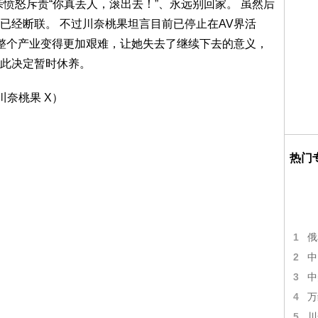
愤怒斥责“你真丢人，滚出去！”、永远别回家。 虽然后
已经断联。 不过川奈桃果坦言目前已停止在AV界活
，整个产业变得更加艰难，让她失去了继续下去的意义，
此决定暂时休养。
热门
1
俄
2
中
3
中
4
万
5
川