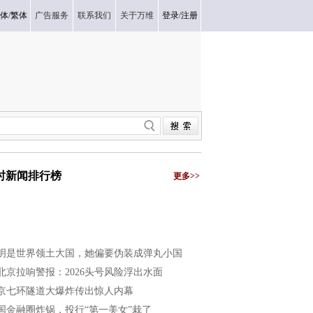
体
/
繁体
广告服务
联系我们
关于万维
登录
/
注册
小时新闻排行榜
更多>>
明是世界领土大国，她偏要伪装成弹丸小国
北京拉响警报：2026头号风险浮出水面
京七环隧道大爆炸传出惊人内幕
国金融圈炸锅，投行“第一美女”栽了