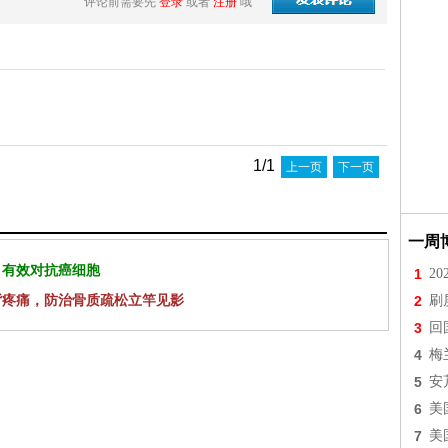
评论前需要先
登录
或者
注册
哦
1/1
上一页
下一页
一周
 有效对抗癌细胞
1
2
背疼痛，防治骨质疏松立竿见影
2
刷
3
回
4
梅
5
安
6
美
7
美