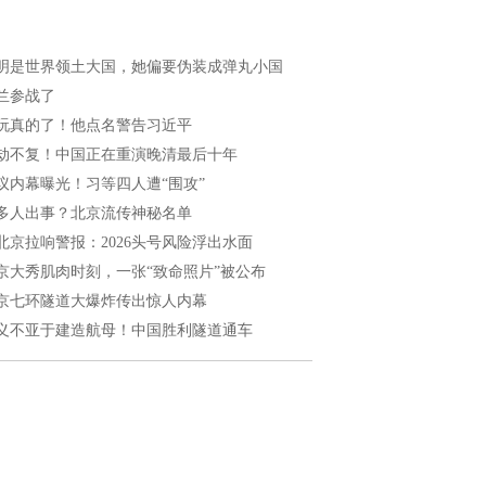
明是世界领土大国，她偏要伪装成弹丸小国
兰参战了
玩真的了！他点名警告习近平
劫不复！中国正在重演晚清最后十年
议内幕曝光！习等四人遭“围攻”
多人出事？北京流传神秘名单
北京拉响警报：2026头号风险浮出水面
京大秀肌肉时刻，一张“致命照片”被公布
京七环隧道大爆炸传出惊人内幕
义不亚于建造航母！中国胜利隧道通车