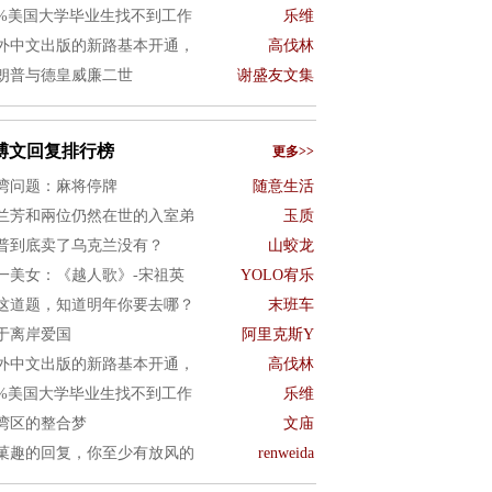
0%美国大学毕业生找不到工作
乐维
外中文出版的新路基本开通，
高伐林
朗普与德皇威廉二世
谢盛友文集
博文回复排行榜
更多>>
湾问题：麻将停牌
随意生活
兰芳和兩位仍然在世的入室弟
玉质
普到底卖了乌克兰没有？
山蛟龙
一美女：《越人歌》-宋祖英
YOLO宥乐
这道题，知道明年你要去哪？
末班车
于离岸爱国
阿里克斯Y
外中文出版的新路基本开通，
高伐林
0%美国大学毕业生找不到工作
乐维
湾区的整合梦
文庙
菓趣的回复，你至少有放风的
renweida