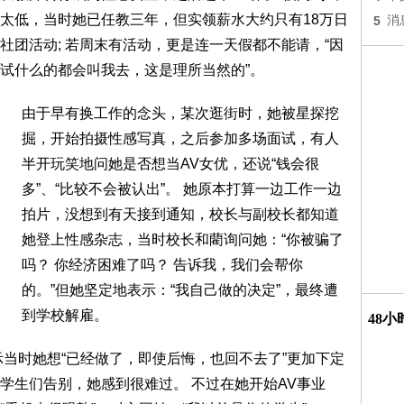
太低，当时她已任教三年，但实领薪水大约只有18万日
5
消
社团活动; 若周末有活动，更是连一天假都不能请，“因
试什么的都会叫我去，这是理所当然的”。
由于早有换工作的念头，某次逛街时，她被星探挖
掘，开始拍摄性感写真，之后参加多场面试，有人
半开玩笑地问她是否想当AV女优，还说“钱会很
多”、“比较不会被认出”。 她原本打算一边工作一边
拍片，没想到有天接到通知，校长与副校长都知道
她登上性感杂志，当时校长和藺询问她：“你被骗了
吗？ 你经济困难了吗？ 告诉我，我们会帮你
的。”但她坚定地表示：“我自己做的决定”，最终遭
到学校解雇。
48
示当时她想“已经做了，即使后悔，也回不去了”更加下定
学生们告别，她感到很难过。 不过在她开始AV事业