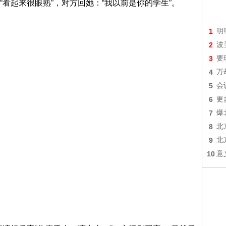
看起来很眼熟”，对方回她：“我以前是你的学生”。
1
明
2
波
3
要
4
万
5
会
6
更
7
爆
8
北
9
北
10
意