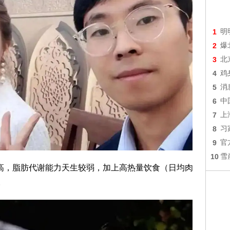
1
明
2
爆
3
北
4
鸡
5
消
6
中
7
上
8
习
9
官
10
雪
极高，脂肪代谢能力天生较弱，加上高热量饮食（日均肉
。