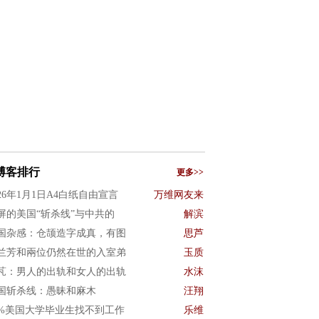
博客排行
更多>>
026年1月1日A4白纸自由宣言
万维网友来
屏的美国“斩杀线”与中共的
解滨
国杂感：仓颉造字成真，有图
思芦
兰芳和兩位仍然在世的入室弟
玉质
芃：男人的出轨和女人的出轨
水沫
国斩杀线：愚昧和麻木
汪翔
0%美国大学毕业生找不到工作
乐维