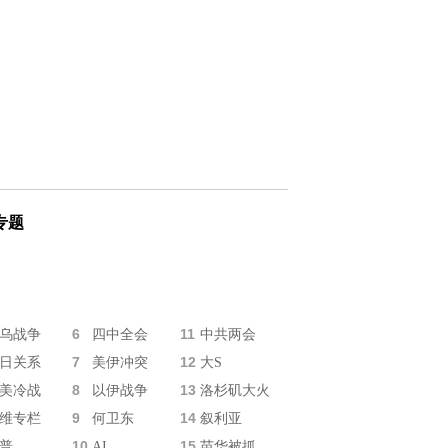
专题
6
11
乌战争
四中全会
中共两会
7
12
日关系
美伊冲突
大S
8
13
美冷战
以伊战争
洛杉矶大火
9
14
维专栏
何卫东
叙利亚
10
15
普
AI
苗华被抓