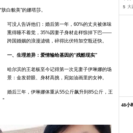
5
大
“肤白貌美”的娜塔莎。
可没人告诉他们：婚后第一年，60%的丈夫被体味
熏得睡不着觉，35%因妻子身材走样惊掉下巴——
跨国婚姻的浪漫滤镜，碎得比伏特加空瓶还快。
一、生理差异：爱情输给基因的“残酷现实”
哈尔滨的王老板至今记得第一次见妻子伊琳娜的场
景：金发碧眼、身材高挑，宛如油画里的女神。
婚后三年，伊琳娜体重从55公斤飙升到85公斤，王
”
48