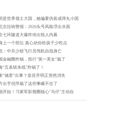
明是世界领土大国，她偏要伪装成弹丸小国
北京拉响警报：2026头号风险浮出水面
京七环隧道大爆炸传出惊人内幕
身上一个部位 真心劝你给孩子少吃点
息：中共少校飞行员驾机自戕身亡
国金融圈炸锅，投行“第一美女”栽了
海“五条斩杀线”炸锅了！
家“储君”出事？皇侄齐明正突然消失
方出手倪萍栽了这些事瞒不住了
崩开始！习家军影视圈核心“马仔”主动自