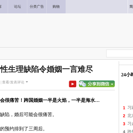
客
论坛
分类广告
购物
简
女性生理缺陷令婚姻一言难尽
24
|
查看/发表评论
会很痛苦！跨国婚姻一半是火焰，一半是海水…
1
习
缺陷，婚后可能会很痛苦。
2
北
3
习
的预约排到了三周后。
4
跨