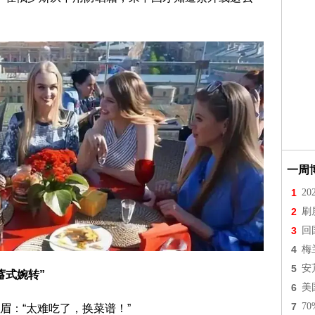
一周
1
2
2
刷
3
回
4
梅
5
安
蓄式婉转”
6
美
7
7
眉：“太难吃了，换菜谱！”