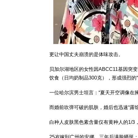
更让中国丈夫崩溃的是体味攻击。
贝加尔湖地区的女性因ABCC11基因突
饮食（日均奶制品300克），形成强烈的“
一位哈尔滨男士坦言：“夏天开空调像在腌
而婚前吹弹可破的肌肤，婚后也迅速“露馅
白种人皮肤黑色素含量仅有黄种人的1/3
25岁嫁到广州的安娜，三年后满脸晒斑