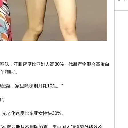
变率低，汗腺密度比亚洲人高30%，代谢产物混合高蛋白
羊膻味”。
酸菜，家里除味剂月耗10瓶。”
”。
，光老化速度比东亚女性快30%。
：“在俄罗斯从不用防晒霜，来中国才知道紫外线这么