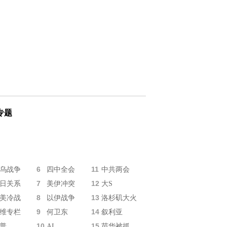
专题
6
11
乌战争
四中全会
中共两会
7
12
日关系
美伊冲突
大S
8
13
美冷战
以伊战争
洛杉矶大火
9
14
维专栏
何卫东
叙利亚
10
15
普
AI
苗华被抓