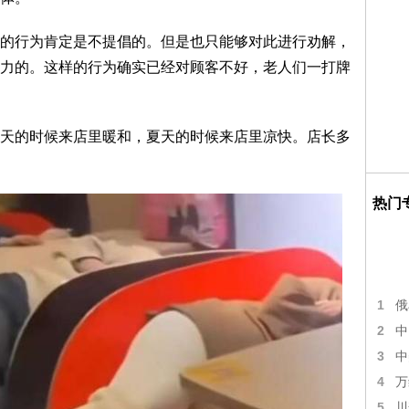
行为肯定是不提倡的。但是也只能够对此进行劝解，
力的。这样的行为确实已经对顾客不好，老人们一打牌
的时候来店里暖和，夏天的时候来店里凉快。店长多
热门
1
俄
2
中
3
中
4
万
5
川