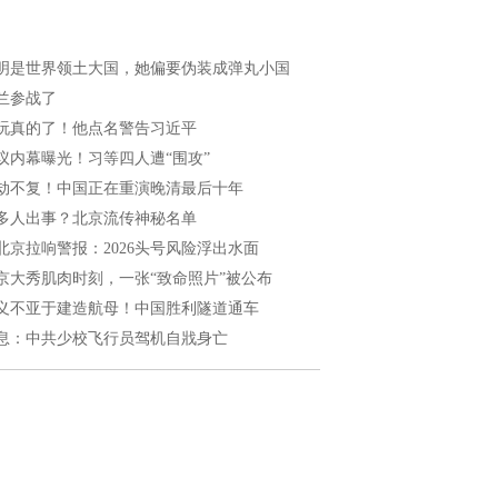
明是世界领土大国，她偏要伪装成弹丸小国
兰参战了
玩真的了！他点名警告习近平
议内幕曝光！习等四人遭“围攻”
劫不复！中国正在重演晚清最后十年
多人出事？北京流传神秘名单
北京拉响警报：2026头号风险浮出水面
京大秀肌肉时刻，一张“致命照片”被公布
义不亚于建造航母！中国胜利隧道通车
息：中共少校飞行员驾机自戕身亡