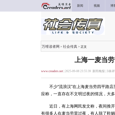
新闻
视频
博
万维读者网
社会传真
>
> 正文
上海一麦当劳
www.creaders.net
| 2025-09-08 23:55:39 新民晚报 |
3
条评
不少“流浪汉”在上海麦当劳四平路店
应称，一直存在不文明过夜的情况，大多
近日，有上海网民发文称，夜间推开一
有很多人在麦当劳里过夜，有人脱了鞋躺