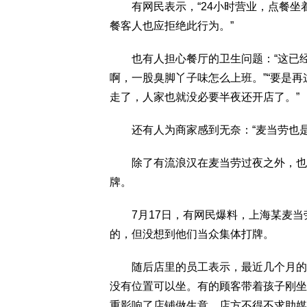
有网民表示，“24小时营业，点餐坐
餐客人也应拒绝此行为。”
也有人担心餐厅的卫生问题：“这已经
啊，一股臭脚丫子味怎么上班。”“要是
走了，人家也就没必要半夜还开店了。”
还有人为商家感到无奈：“麦当劳也是没
除了有流浪汉在麦当劳过夜之外，也有
牌。
7月17日，有网民爆料，上海某麦当
的，但没想到他们当众集体打牌。
随后店里的员工表示，最近几个月的时
没有位置可以坐。有的顾客带着孩子刚坐
重影响了店铺做生意。店方不得不求助媒