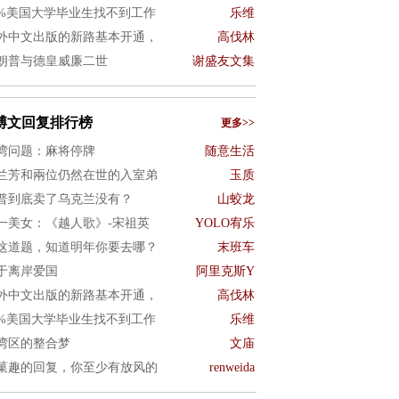
0%美国大学毕业生找不到工作
乐维
外中文出版的新路基本开通，
高伐林
朗普与德皇威廉二世
谢盛友文集
博文回复排行榜
更多>>
湾问题：麻将停牌
随意生活
兰芳和兩位仍然在世的入室弟
玉质
普到底卖了乌克兰没有？
山蛟龙
一美女：《越人歌》-宋祖英
YOLO宥乐
这道题，知道明年你要去哪？
末班车
于离岸爱国
阿里克斯Y
外中文出版的新路基本开通，
高伐林
0%美国大学毕业生找不到工作
乐维
湾区的整合梦
文庙
菓趣的回复，你至少有放风的
renweida