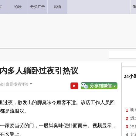
客
论坛
分类广告
购物
简
内多人躺卧过夜引热议
24
论 |
查看/发表评论
里过夜，散发出的脚臭味令顾客不适。该店工作人员回
1
明
都是流浪汉。
2
爆
家麦当劳的门，一股脚臭味便扑面而来。视频显示，
3
消
在长凳上。
4
北