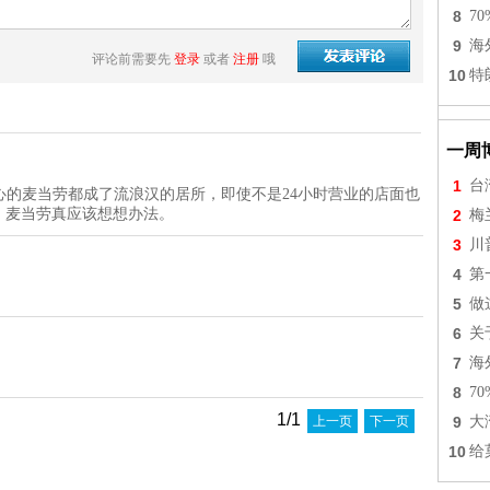
8
7
9
海
评论前需要先
登录
或者
注册
哦
10
特
一周
1
台
的麦当劳都成了流浪汉的居所，即使不是24小时营业的店面也
问题。麦当劳真应该想想办法。
2
梅
3
川
4
第
5
做
6
关
7
海
8
7
1/1
上一页
下一页
9
大
10
给