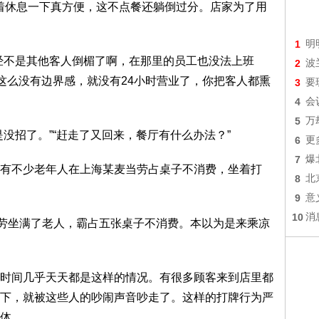
着休息一下真方便，这不点餐还躺倒过分。店家为了用
1
明
不是其他客人倒楣了啊，在那里的员工也没法上班
2
波
再这么没有边界感，就没有24小时营业了，你把客人都熏
3
要
4
会
5
万
招了。”“赶走了又回来，餐厅有什么办法？”
6
更
7
爆
不少老年人在上海某麦当劳占桌子不消费，坐着打
8
北
9
意
10
消
劳坐满了老人，霸占五张桌子不消费。本以为是来乘凉
间几乎天天都是这样的情况。有很多顾客来到店里都
下，就被这些人的吵闹声音吵走了。这样的打牌行为严
体。