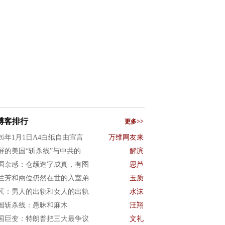
博客排行
更多>>
026年1月1日A4白纸自由宣言
万维网友来
屏的美国“斩杀线”与中共的
解滨
国杂感：仓颉造字成真，有图
思芦
兰芳和兩位仍然在世的入室弟
玉质
芃：男人的出轨和女人的出轨
水沫
国斩杀线：愚昧和麻木
汪翔
国巨变：特朗普把三大最争议
文礼