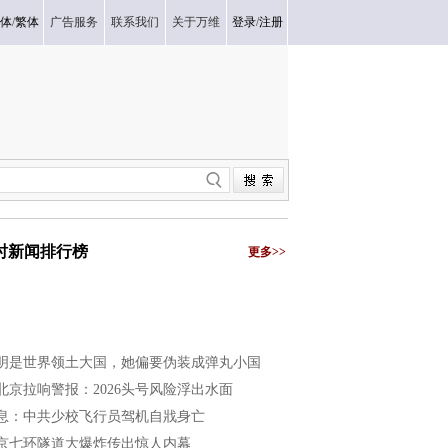
体
/
繁体
广告服务
联系我们
关于万维
登录
/
注册
小时新闻排行榜
更多>>
明是世界领土大国，她偏要伪装成弹丸小国
北京拉响警报：2026头号风险浮出水面
息：中共少校飞行员驾机自戕身亡
京七环隧道大爆炸传出惊人内幕