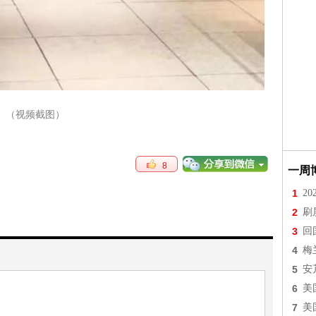
（视频截图）
8
一周
1
2
2
刷
3
回
4
梅
5
安
6
美
7
美