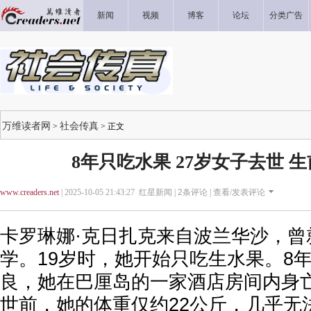
新闻
视频
博客
论坛
分类广告
万维读者网
社会传真
>
> 正文
8年只吃水果 27岁女子去世 
www.creaders.net
| 2025-10-05 21:43:27 红星新闻 |
2
条评论 |
查看/发表评论
卡罗琳娜·克日扎克来自波兰华沙，曾
学。19岁时，她开始只吃生水果。8
良，她在巴厘岛的一家酒店房间内身亡。
世前，她的体重仅约22公斤，几乎无