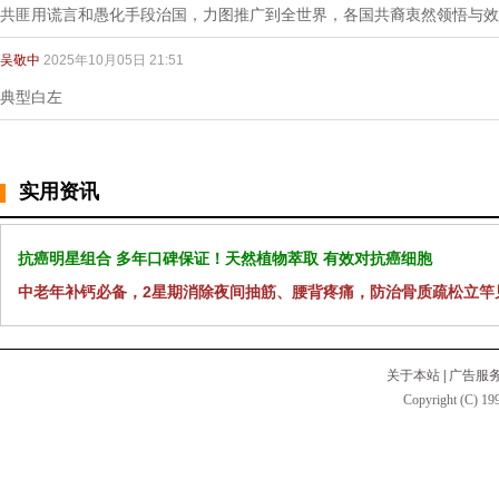
共匪用谎言和愚化手段治国，力图推广到全世界，各国共裔衷然领悟与效
吴敬中
2025年10月05日 21:51
典型白左
实用资讯
抗癌明星组合 多年口碑保证！天然植物萃取 有效对抗癌细胞
中老年补钙必备，2星期消除夜间抽筋、腰背疼痛，防治骨质疏松立竿
关于本站
|
广告服
Copyright (C) 199