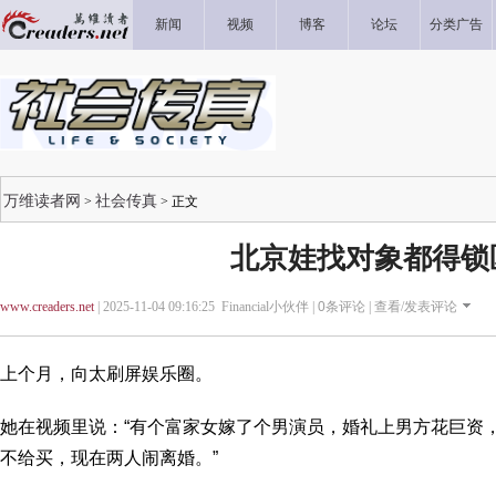
新闻
视频
博客
论坛
分类广告
万维读者网
社会传真
>
> 正文
北京娃找对象都得锁
www.creaders.net
| 2025-11-04 09:16:25 Financial小伙伴 |
0
条评论 |
查看/发表评论
上个月，向太刷屏娱乐圈。
她在视频里说：“有个富家女嫁了个男演员，婚礼上男方花巨资
不给买，现在两人闹离婚。”