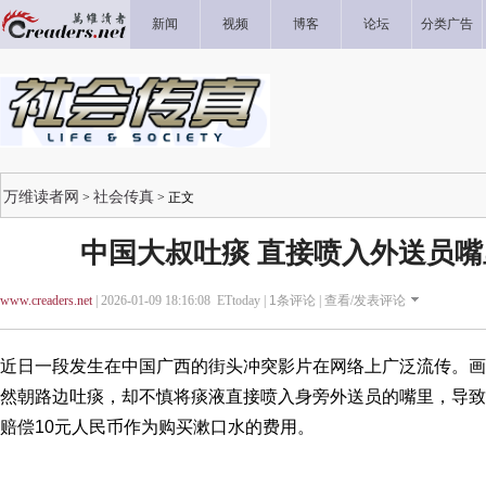
新闻
视频
博客
论坛
分类广告
万维读者网
社会传真
>
> 正文
中国大叔吐痰 直接喷入外送员
www.creaders.net
| 2026-01-09 18:16:08 ETtoday |
1
条评论 |
查看/发表评论
近日一段发生在中国广西的街头冲突影片在网络上广泛流传。画
然朝路边吐痰，却不慎将痰液直接喷入身旁外送员的嘴里，导致
赔偿10元人民币作为购买漱口水的费用。