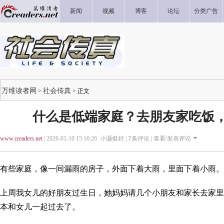
新闻
视频
博客
论坛
分类广告
万维读者网
社会传真
>
> 正文
什么是低端家庭？去朋友家吃饭
www.creaders.net
| 2026-01-10 15:16:26 小灏挺好 |
7
条评论 |
查看/发表评论
有些家庭，像一间漏雨的房子，外面下着大雨，里面下着小雨。
上周我女儿的好朋友过生日，她妈妈请几个小朋友和家长去家里
本和女儿一起过去了。