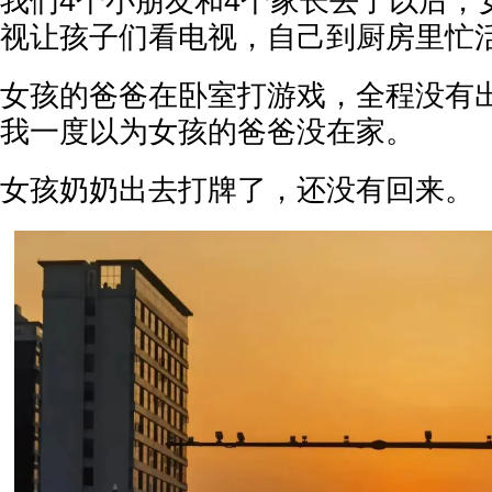
我们4个小朋友和4个家长去了以后，
视让孩子们看电视，自己到厨房里忙
女孩的爸爸在卧室打游戏，全程没有
我一度以为女孩的爸爸没在家。
女孩奶奶出去打牌了，还没有回来。