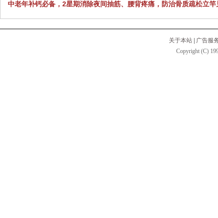
中老年补钙必备，2星期消除夜间抽筋、腰背疼痛，防治骨质疏松立竿
关于本站
|
广告服
Copyright (C) 199