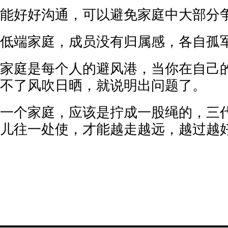
能好好沟通，可以避免家庭中大部分
低端家庭，成员没有归属感，各自孤
家庭是每个人的避风港，当你在自己
不了风吹日晒，就说明出问题了。
一个家庭，应该是拧成一股绳的，三
儿往一处使，才能越走越远，越过越