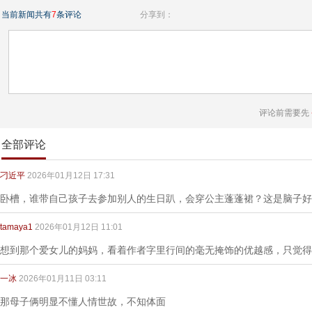
当前新闻共有
7
条评论
分享到：
评论前需要先
全部评论
刁近平
2026年01月12日 17:31
卧槽，谁带自己孩子去参加别人的生日趴，会穿公主蓬蓬裙？这是脑子好
tamaya1
2026年01月12日 11:01
想到那个爱女儿的妈妈，看着作者字里行间的毫无掩饰的优越感，只觉得
一冰
2026年01月11日 03:11
那母子俩明显不懂人情世故，不知体面