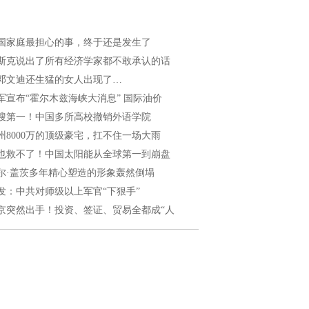
国家庭最担心的事，终于还是发生了
斯克说出了所有经济学家都不敢承认的话
邓文迪还生猛的女人出现了…
军宣布“霍尔木兹海峡大消息” 国际油价
搜第一！中国多所高校撤销外语学院
州8000万的顶级豪宅，扛不住一场大雨
也救不了！中国太阳能从全球第一到崩盘
尔·盖茨多年精心塑造的形象轰然倒塌
发：中共对师级以上军官“下狠手”
京突然出手！投资、签证、贸易全都成“人