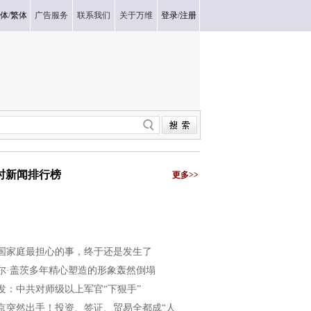
体
/
繁体
广告服务
联系我们
关于万维
登录
/
注册
小时新闻排行榜
更多>>
国家庭最担心的事，终于还是发生了
尔·盖茨多年精心塑造的形象轰然倒塌
发：中共对师级以上军官“下狠手”
京突然出手！投资、签证、贸易全都成“人