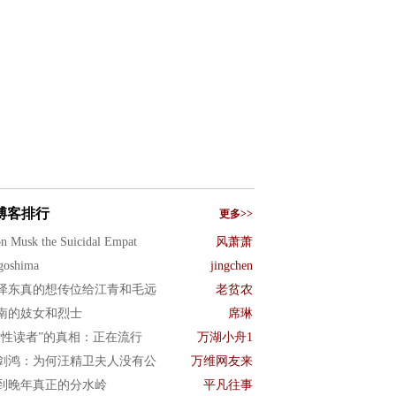
博客排行
更多>>
n Musk the Suicidal Empat
风萧萧
goshima
jingchen
泽东真的想传位给江青和毛远
老贫农
南的妓女和烈士
席琳
女性读者”的真相：正在流行
万湖小舟1
剑鸿：为何汪精卫夫人没有公
万维网友来
到晚年真正的分水岭
平凡往事