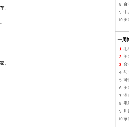
8
台
车。
9
中
10
美
。
一周
1
毛
2
美
家。
3
台
4
与
5
可
6
美
7
湖
8
毛
9
川
10
家