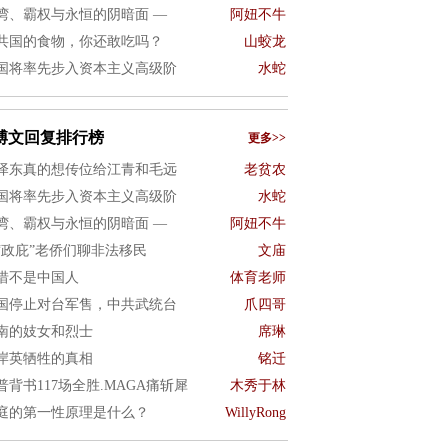
湾、霸权与永恒的阴暗面 —
阿妞不牛
共国的食物，你还敢吃吗？
山蛟龙
国将率先步入资本主义高级阶
水蛇
博文回复排行榜
更多>>
泽东真的想传位给江青和毛远
老贫农
国将率先步入资本主义高级阶
水蛇
湾、霸权与永恒的阴暗面 —
阿妞不牛
“政庇”老侨们聊非法移民
文庙
惜不是中国人
体育老师
国停止对台军售，中共武统台
爪四哥
南的妓女和烈士
席琳
岸英牺牲的真相
铭迁
普背书117场全胜.MAGA痛斩犀
木秀于林
庭的第一性原理是什么？
WillyRong