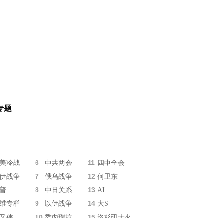
专题
6
11
美冷战
中共两会
四中全会
7
12
伊战争
俄乌战争
何卫东
8
13
普
中日关系
AI
9
14
维专栏
以伊战争
大S
10
15
又侠
委内瑞拉
洛杉矶大火