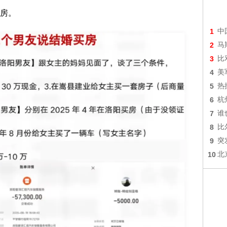
房。
1
中
2
马
3
比
4
美
5
热
6
杭
7
谁
8
比
9
突
10
北