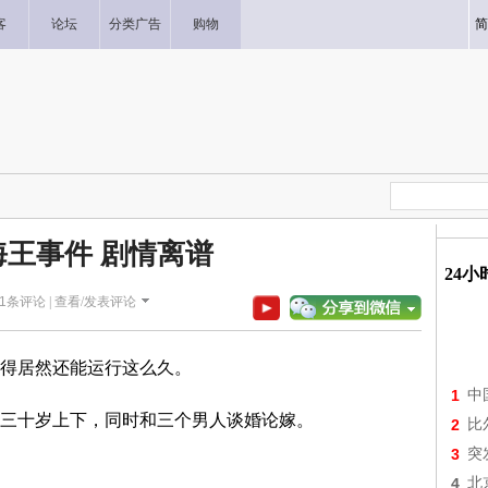
客
论坛
分类广告
购物
简
海王事件 剧情离谱
24
1
条评论 |
查看/发表评论
得居然还能运行这么久。
1
中
三十岁上下，同时和三个男人谈婚论嫁。
2
比
3
突
4
北