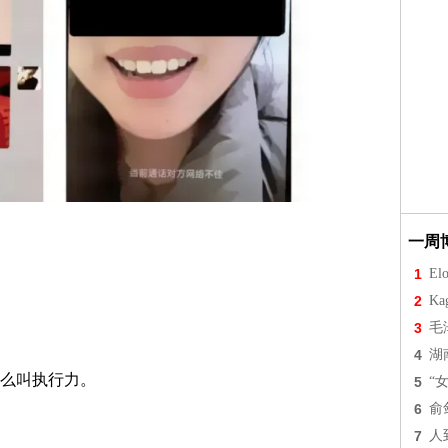
一周
1
Elo
2
Ka
3
毛
4
湖
么叫执行力。
5
“
6
俞
7
人