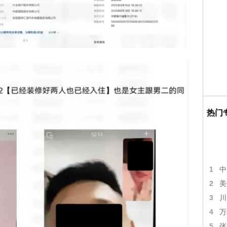
热门
1
中
2
美
3
川
4
万
5
张