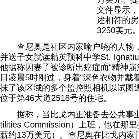
文件显示，
述相符的房
3250美元
查尼奥是社区内家喻户晓的人物，
并送子女就读精英预科中学St. Ignatius C
他据称因妻子被诊断出癌症而“精神崩溃
日凌晨5时刚过，身着“深色衣物并戴
抹了该区域的多个监控照相机以试图
位于第46大道2518号的住宅。
据称，当比戈内正准备去公共事业委员会
tilities Commission）上班，
薪约13万美元）。查尼奥在比戈内家