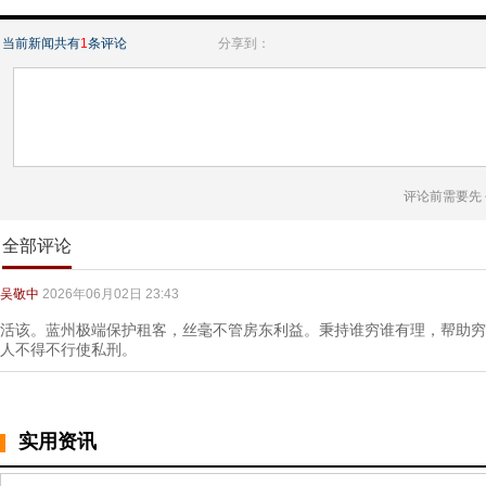
当前新闻共有
1
条评论
分享到：
评论前需要先
全部评论
吴敬中
2026年06月02日 23:43
活该。蓝州极端保护租客，丝毫不管房东利益。秉持谁穷谁有理，帮助穷
人不得不行使私刑。
实用资讯