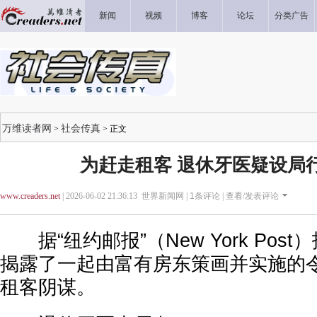
新闻
视频
博客
论坛
分类广告
万维读者网
社会传真
>
> 正文
为赶走租客 退休牙医疑设局
www.creaders.net
| 2026-06-02 21:36:13 世界新闻网 |
1
条评论 |
查看/发表评论
据“纽约邮报”（New York Pos
揭露了一起由富有房东策画并实施的
租客阴谋。