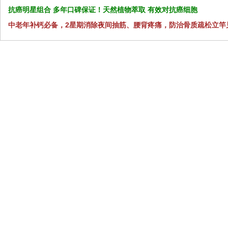
抗癌明星组合 多年口碑保证！天然植物萃取 有效对抗癌细胞
中老年补钙必备，2星期消除夜间抽筋、腰背疼痛，防治骨质疏松立竿