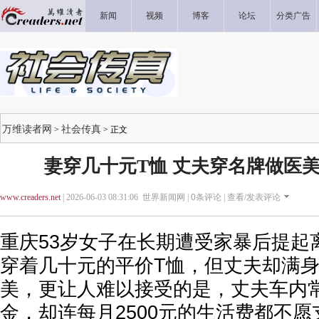
新闻
视频
博客
论坛
分类广告
万维读者网
社会传真
>
> 正文
妻穿几十元T恤 丈夫穿名牌做医美
www.creaders.net
| 2026-06-03 08:31:06 世界新闻网 |
0
条评论 |
查看/发表评论
重庆53岁女子在长期遭受家暴后提起
穿着几十元的平价T恤，但丈夫却满
美，更让人难以接受的是，丈夫车内
金，却连每月2500元的生活费都不