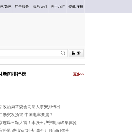
体
/
繁体
广告服务
联系我们
关于万维
登录
/
注册
小时新闻排行榜
更多>>
新政治局常委会高层人事安排传出
仁勋突发预警 中国电车要崩？
京连爆三颗大雷！李强王沪宁胡海峰集体抢
宫恐慌 战情室“乳头”事件让顾问们焦头