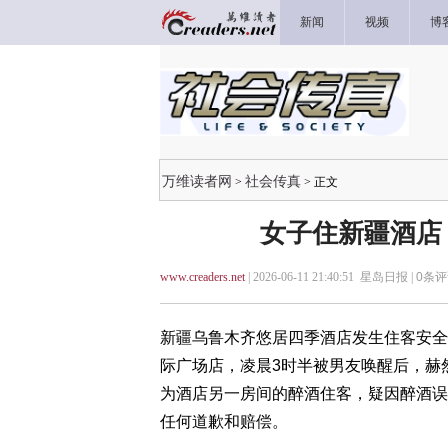
新闻
视频
博
万维读者网
社会传真
>
> 正文
女子住新疆酒店
www.creaders.net
| 2026-06-11 21:40:51 星岛日报 |
0
条评
新疆乌鲁木齐悠居四季酒店发生住客安全
际广场店，凌晨3时半被男友唤醒后，赫
为酒店另一房间的醉酒住客，疑因醉酒误
任何道歉和赔偿。