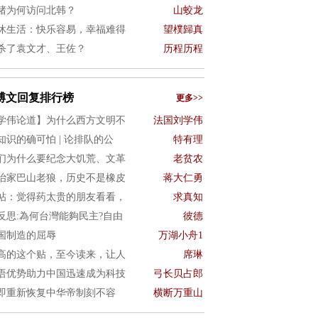
猪为何访问北韩？
山蛟龙
休生活：快乐容易，幸福难得
望樸歸真
杀了袁文才、王佐？
历程历程
博文回复排行榜
更多>>
学伟论道】为什么西方文明不
法国刘学伟
知识的确可怕 | 论排队的公
特有理
们为什么要纪念大饥荒、文革
老贫农
治家巴山老狼，历史不是橡皮
蒋大仁勇
帖：觉得药太贵的朋友看看，
求真知
4反思:為何台灣能夠民主?自由
彼德
国制造的屈辱
万湖小舟1
高的这个贴，至今读来，让人
席琳
语优势助力中国迅速成为科技
弓长贝占郎
即重新恢复中华帝制刻不容
横断万重山