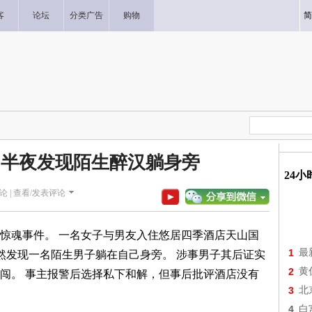
客
论坛
分类广告
购物
简
 半夜发现陌生醉汉躺身旁
24
论 |
查看/发表评论
惊魂事件。 一名女子与男友入住悠居四季酒店天山国
1
最
然发现一名陌生男子躺在自己身旁。 涉事男子其后证实
2
黄
闯。 事主报警后选择私下和解，但事后批评酒店没有
3
北
4
白