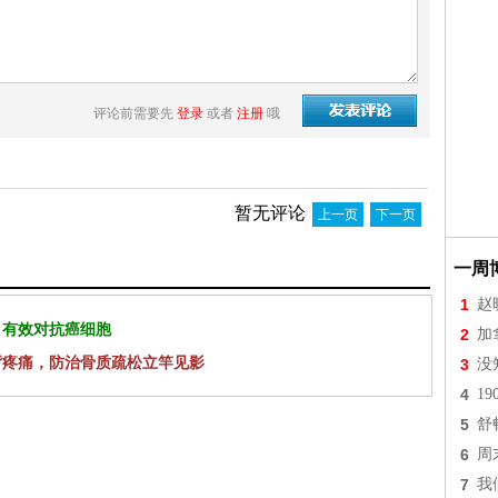
评论前需要先
登录
或者
注册
哦
暂无评论
上一页
下一页
一周
1
赵
 有效对抗癌细胞
2
加
背疼痛，防治骨质疏松立竿见影
3
没
4
1
5
舒
6
周
7
我