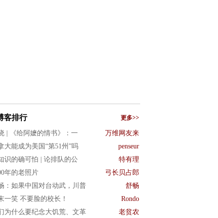
博客排行
更多>>
晓 | 《给阿嬷的情书》：一
万维网友来
拿大能成为美国“第51州”吗
penseur
知识的确可怕 | 论排队的公
特有理
900年的老照片
弓长贝占郎
畅：如果中国对台动武，川普
舒畅
末一笑 不要脸的校长！
Rondo
们为什么要纪念大饥荒、文革
老贫农