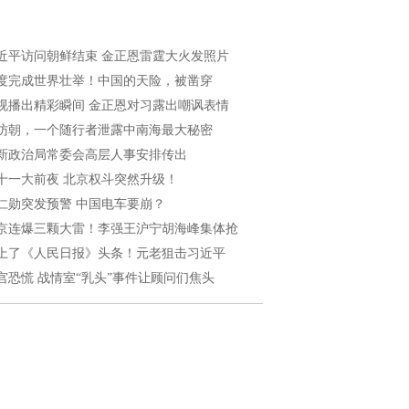
近平访问朝鲜结束 金正恩雷霆大火发照片
度完成世界壮举！中国的天险，被凿穿
视播出精彩瞬间 金正恩对习露出嘲讽表情
访朝，一个随行者泄露中南海最大秘密
新政治局常委会高层人事安排传出
十一大前夜 北京权斗突然升级！
仁勋突发预警 中国电车要崩？
京连爆三颗大雷！李强王沪宁胡海峰集体抢
上了《人民日报》头条！元老狙击习近平
宫恐慌 战情室“乳头”事件让顾问们焦头