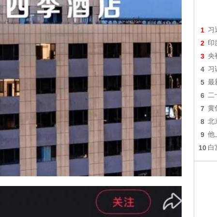
1
习
2
印
3
央
4
习
5
最
6
二
7
黄
8
北
9
他
10
白