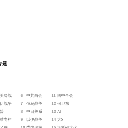
专题
6
11
美冷战
中共两会
四中全会
7
12
伊战争
俄乌战争
何卫东
8
13
普
中日关系
AI
9
14
维专栏
以伊战争
大S
10
15
又侠
委内瑞拉
洛杉矶大火