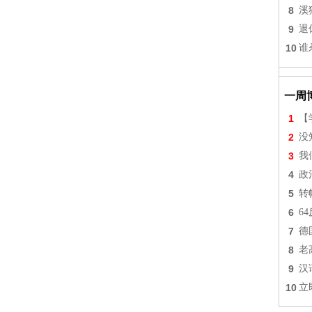
8
溪
9
退
10
谁
一周
1
【
2
没
3
我
4
政
5
转
6
6
7
德
8
老
9
汉
10
立