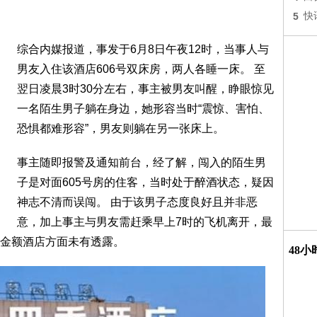
5
快
综合内媒报道，事发于6月8日午夜12时，当事人与
男友入住该酒店606号双床房，两人各睡一床。 至
翌日凌晨3时30分左右，事主被男友叫醒，睁眼惊见
一名陌生男子躺在身边，她形容当时“震惊、害怕、
恐惧都难形容”，男友则躺在另一张床上。
事主随即报警及通知前台，经了解，闯入的陌生男
子是对面605号房的住客，当时处于醉酒状态，疑因
神志不清而误闯。 由于该男子态度良好且并非恶
意，加上事主与男友需赶乘早上7时的飞机离开，最
金额酒店方面未有透露。
48