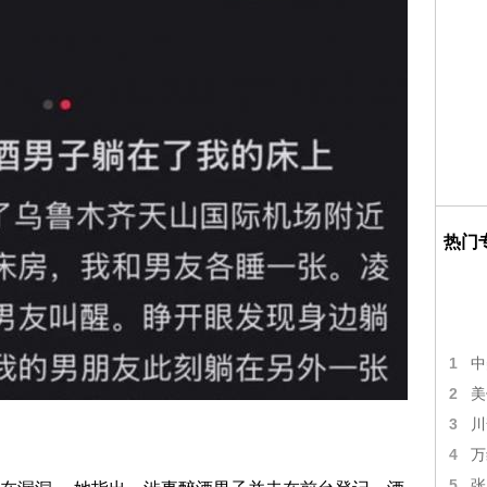
热门
1
中
2
美
3
川
4
万
5
张