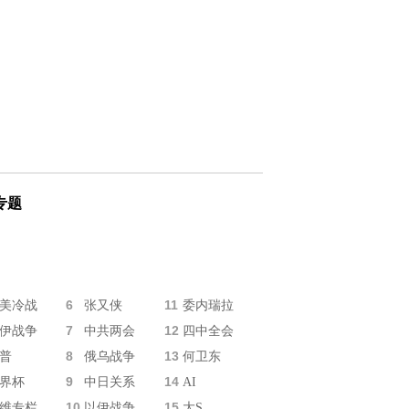
专题
6
11
美冷战
张又侠
委内瑞拉
7
12
伊战争
中共两会
四中全会
8
13
普
俄乌战争
何卫东
9
14
界杯
中日关系
AI
10
15
维专栏
以伊战争
大S