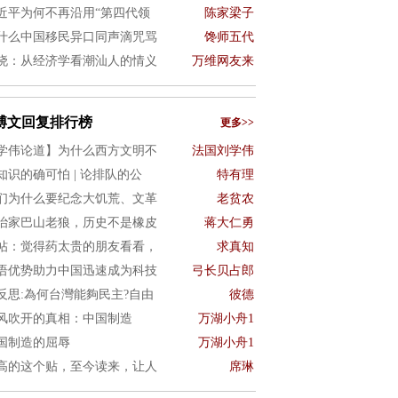
近平为何不再沿用“第四代领
陈家梁子
什么中国移民异口同声滴咒骂
馋师五代
晓：从经济学看潮汕人的情义
万维网友来
博文回复排行榜
更多>>
学伟论道】为什么西方文明不
法国刘学伟
知识的确可怕 | 论排队的公
特有理
们为什么要纪念大饥荒、文革
老贫农
治家巴山老狼，历史不是橡皮
蒋大仁勇
帖：觉得药太贵的朋友看看，
求真知
语优势助力中国迅速成为科技
弓长贝占郎
4反思:為何台灣能夠民主?自由
彼德
风吹开的真相：中国制造
万湖小舟1
国制造的屈辱
万湖小舟1
高的这个贴，至今读来，让人
席琳