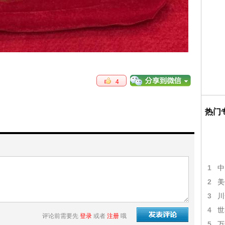
4
热门
1
中
2
美
3
川
4
世
评论前需要先
登录
或者
注册
哦
5
万