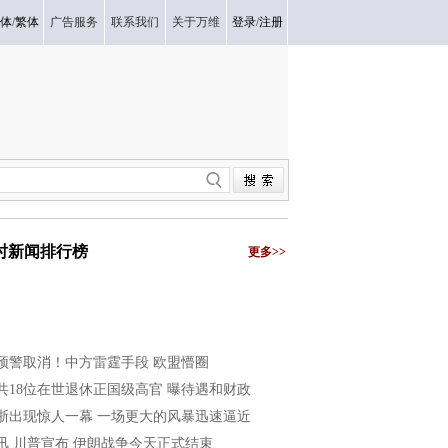
体
/
繁体
广告服务
联系我们
关于万维
登录
/
注册
小时新闻排行榜
更多>>
预警取消！中方雷霆手段 欧盟懵圈
共18位在世退休正国级高官 曝待遇和财政
浙出现惊人一幕 一场更大的风暴迅速逼近
讯 川普宣布 伊朗战争今天正式结束