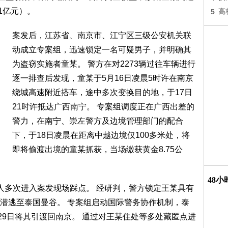
21亿元）。
5
高
案发后，江苏省、南京市、江宁区三级公安机关联
动成立专案组，迅速锁定一名可疑男子，并明确其
为盗窃实施者童某。 警方在对2273辆过往车辆进行
逐一排查后发现，童某于5月16日凌晨5时许在南京
绕城高速附近搭车，途中多次变换目的地，于17日
21时许抵达广西南宁。 专案组调度正在广西出差的
警力，在南宁、崇左警方及边境管理部门的配合
下，于18日凌晨在距离中越边境仅100多米处，将
即将偷渡出境的童某抓获，当场缴获黄金8.75公
48
人多次进入案发现场踩点。 经研判，警方锁定王某具有
潜逃至泰国曼谷。 专案组启动国际警务协作机制，泰
29日将其引渡回南京。 通过对王某住处等多处藏匿点进