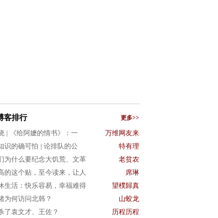
博客排行
更多>>
晓 | 《给阿嬷的情书》：一
万维网友来
知识的确可怕 | 论排队的公
特有理
们为什么要纪念大饥荒、文革
老贫农
高的这个贴，至今读来，让人
席琳
休生活：快乐容易，幸福难得
望樸歸真
猪为何访问北韩？
山蛟龙
杀了袁文才、王佐？
历程历程