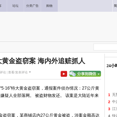
客
论坛
分类广告
购物
简
大黄金盗窃案 海内外追赃抓人
24
评论 |
查看/发表评论
5·16”特大黄金盗窃案，通报案件侦办情况：27公斤黄
1
无
嫌疑人全部落网。 被盗财物发还。 该案是大陆近年来
2
中
3
江
黄金盗窃案，某商铺店内27公斤黄金被盗，涉案金额高达
4
快