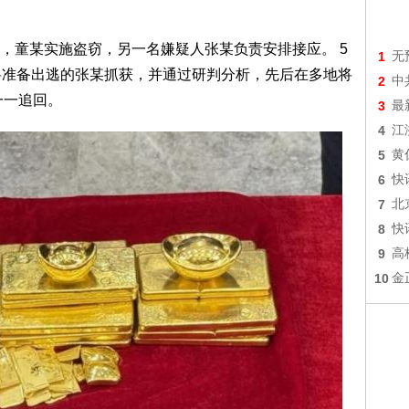
，童某实施盗窃，另一名嫌疑人张某负责安排接应。 5
1
无
将准备出逃的张某抓获，并通过研判分析，先后在多地将
2
中
一一追回。
3
最
4
江
5
黄
6
快
7
北
8
快
9
高
10
金