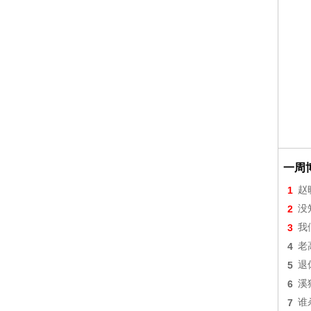
一周
1
赵
2
没
3
我
4
老
5
退
6
溪
7
谁