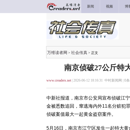
新闻
视频
博
万维读者网
社会传真
>
> 正文
南京侦破27公斤特
www.creaders.net
| 2026-06-12 18:16:31 中时新闻网 |
0
条
中新社报道，南京市公安局宣布侦破江宁“
金被悉数追回，窜逃海内外11名分赃犯罪
侦破案值最大一起黄金盗窃案件。
5月16日，南京市江宁区发生一起特大