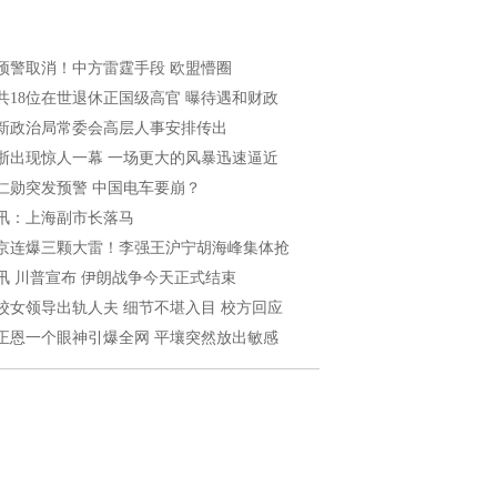
预警取消！中方雷霆手段 欧盟懵圈
共18位在世退休正国级高官 曝待遇和财政
新政治局常委会高层人事安排传出
浙出现惊人一幕 一场更大的风暴迅速逼近
仁勋突发预警 中国电车要崩？
讯：上海副市长落马
京连爆三颗大雷！李强王沪宁胡海峰集体抢
讯 川普宣布 伊朗战争今天正式结束
校女领导出轨人夫 细节不堪入目 校方回应
正恩一个眼神引爆全网 平壤突然放出敏感