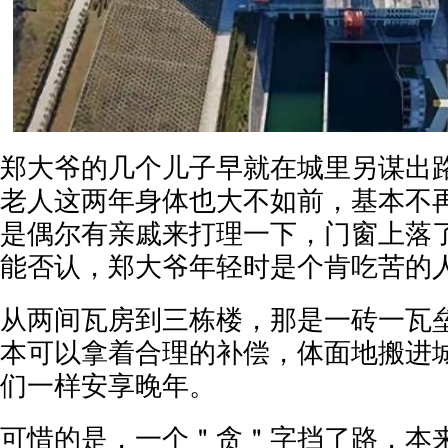
郑大爷的几个儿子早就在城里另谋出
老人这两年身体也大不如前，基本不
是偶尔有亲戚来打理一下，门窗上落
能否认，郑大爷年轻时是个肯吃苦的
从两间瓦房到三栋楼，那是一砖一瓦
本可以拿着合理的补偿，体面地搬进
们一样安享晚年。
可惜的是，一个＂贪＂字挡了路，本