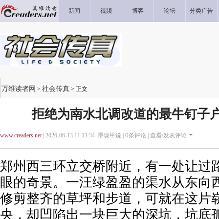
新闻
视频
博客
论坛
分类广告
万维读者网
社会传真
>
> 正文
拒绝为南水北调改道的最牛钉子
www.creaders.net
| 2026-06-13 11:13:34 墨珑甲说 |
0
条评论 |
查看/发表评论
郑州西三环立交桥附近，有一处让过
眼的奇景。一汪绿盈盈的渠水从东向
修剪整齐的草坪和步道，可就在这片
央，却凹陷出一块巨大的深坑，坑底