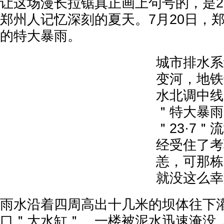
让这场漫长拉锯真正画上句号的，是2
郑州人记忆深刻的夏天。7月20日，
的特大暴雨。
城市排水系
变河，地铁
水北调中线
＂特大暴雨
＂23·7
经受住了考
恙，可那栋
就没这么幸
雨水沿着四周高出十几米的坝体往下
口＂大水缸＂。一楼被泥水迅速淹没