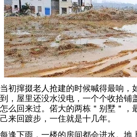
当初撺掇老人抢建的时候喊得最响，
到，屋里还没水没电，一个个收拾铺
怎么回来过。偌大的两栋＂别墅＂，
己来回踱步，一住就是十几年。
每逢下雨，一楼的房间都会进水。地