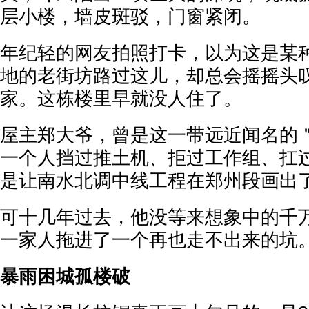
层小楼，墙皮斑驳，门窗紧闭。
年纪轻的网友拍照打卡，以为这是某
地的老街坊路过这儿，却总会摇摇头
家。这栋楼里早就没人住了。
屋主郑大爷，曾是这一带远近闻名的
一个人挡过推土机、拒过工作组、扛
是让南水北调中线工程在郑州段画出
可十几年过去，他没等来想象中的千
一家人拖进了一个再也走不出来的坑
暴雨困城孤楼破