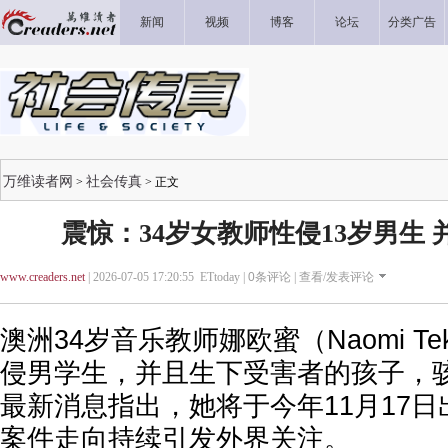
新闻
视频
博客
论坛
分类广告
万维读者网
社会传真
>
> 正文
震惊：34岁女教师性侵13岁男生
www.creaders.net
| 2026-07-05 17:20:55 ETtoday |
0
条评论 |
查看/发表评论
澳洲34岁音乐教师娜欧蜜（Naomi Tek
侵男学生，并且生下受害者的孩子，
最新消息指出，她将于今年11月17
案件走向持续引发外界关注。