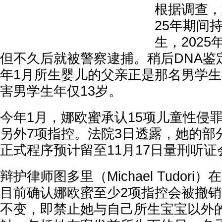
根据调查，娜
25年期间
生，2025
但不久后就被警察逮捕。稍后DNA鉴
年1月所生婴儿的父亲正是那名男学
害男学生年仅13岁。
今年1月，娜欧蜜承认15项儿童性侵
另外7项指控。法院3日透露，她的部
正式程序预计留至11月17日量刑听
辩护律师图多里（Michael Tudor
目前确认娜欧蜜至少2项指控会被撤
不变，即禁止她与自己所生宝宝以外