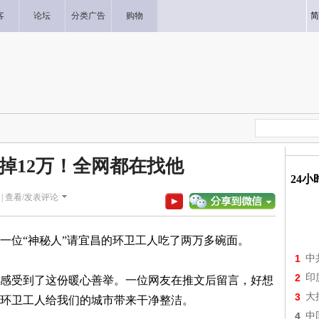
客
论坛
分类广告
购物
简
掉12万！全网都在找他
24
|
查看/发表评论
一位“神秘人”请宜昌的环卫工人吃了两万多碗面。
1
中
2
印
感受到了这份暖心善举。一位网友在推文后留言，好想
3
大
环卫工人给我们的城市带来干净整洁。
4
中