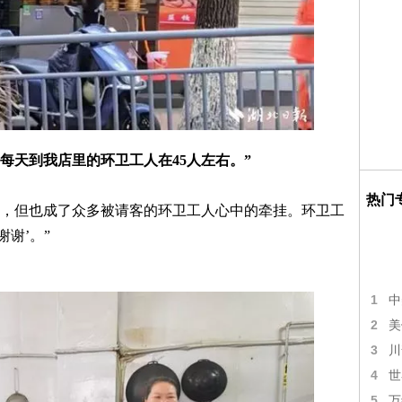
，每天到我店里的环卫工人在45人左右。”
热门
，但也成了众多被请客的环卫工人心中的牵挂。环卫工
谢’。”
1
中
2
美
3
川
4
世
5
万