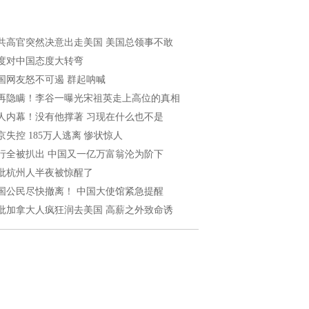
共高官突然决意出走美国 美国总领事不敢
度对中国态度大转弯
国网友怒不可遏 群起呐喊
再隐瞒！李谷一曝光宋祖英走上高位的真相
人内幕！没有他撑著 习现在什么也不是
京失控 185万人逃离 惨状惊人
行全被扒出 中国又一亿万富翁沦为阶下
批杭州人半夜被惊醒了
国公民尽快撤离！ 中国大使馆紧急提醒
批加拿大人疯狂润去美国 高薪之外致命诱