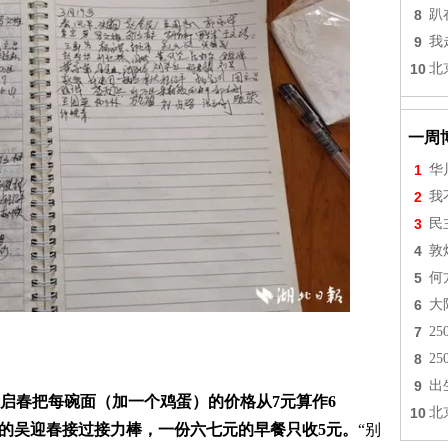
8
趴
9
我
10
北
一周
1
华
2
我
3
民
4
敦
5
何
6
大
7
2
8
2
9
出
启春把每碗面（加一个鸡蛋）的价格从7元算作6
10
北
的吴迎春接过接力棒，一份六七元的早餐只收5元。
“别