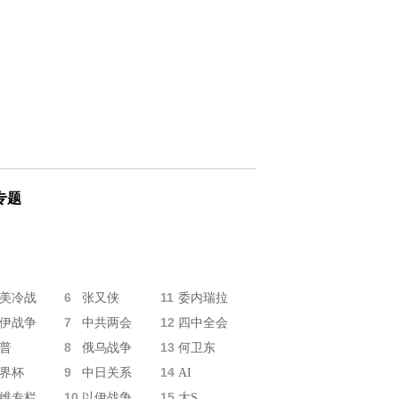
专题
6
11
美冷战
张又侠
委内瑞拉
7
12
伊战争
中共两会
四中全会
8
13
普
俄乌战争
何卫东
9
14
界杯
中日关系
AI
10
15
维专栏
以伊战争
大S