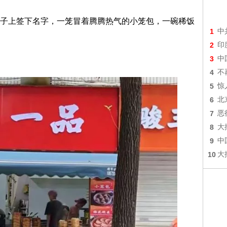
子上签下名字，一笼冒着腾腾热气的小笼包，一碗稀饭
1
中
2
印
3
中
4
不
5
惊
6
北
7
恶
8
大
9
中
10
大