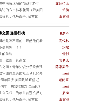
在中南海床底的“编剧”老灯
政经茶话
走访的六个私家花园（附美图
艺萌
京撞机，俄乌战争, AI前景
山货郎
博文回复排行榜
更多>>
川粉是唤不醒的，显然他们看
高伐林
不是川黑！！！！
水蛇
主的前途
倩影
煌，敦煌，莫高窟
老冬儿
方之问：青年知识分子投奔延
陈家梁子
陪审团调查美国社会动乱的幕
must
50周年国庆.美国足球旺盛.总
老尚童
50周年，川普唯独对谁宣战？
must
生公民权，为啥川普那么反对
启泰
京撞机，俄乌战争, AI前景
山货郎