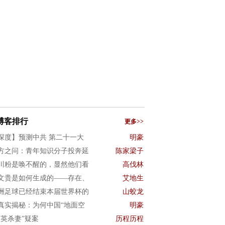
博客排行
更多>>
深度】预测中共 第二十一大
明豪
方之问：青年知识分子投奔延
陈家梁子
川粉是唤不醒的，显然他们看
高伐林
文贵是如何生成的——存在、
艾地生
洲足球已经结束本届世界杯的
山蛟龙
真实揭秘：为何中国“地面空
明豪
项英杀妻”疑案
历程历程