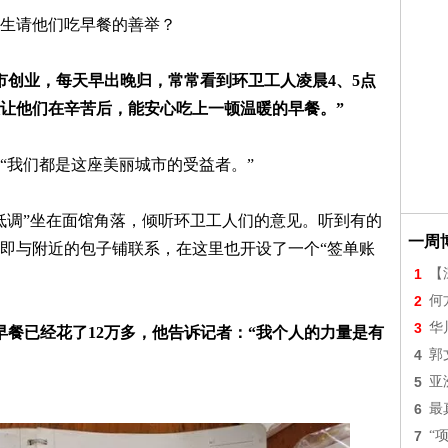
生请他们吃早餐的善举？
市创业，每天早出晚归，常常看到环卫工人凌晨4、5点
让他们在辛苦后，能安心吃上一顿温暖的早餐。”
“我们都是这座美丽城市的受益者。”
低调”坐在面馆角落，倾听环卫工人们的意见。听到有的
一周
即与附近的包子铺联系，在这里也开设了一个“签单账
1
【
2
何
3
华
吃早餐已经花了12万多，他告诉记者：“我个人的力量是有
4
郭
5
亚
6
最
7
“