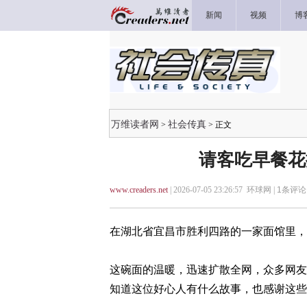
新闻
视频
博
万维读者网
社会传真
>
> 正文
请客吃早餐花
www.creaders.net
| 2026-07-05 23:26:57 环球网 |
1
条评论 
在湖北省宜昌市胜利四路的一家面馆里，
这碗面的温暖，迅速扩散全网，众多网友
知道这位好心人有什么故事，也感谢这些