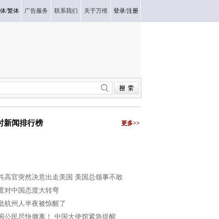
体
/
繁体
广告服务
联系我们
关于万维
登录
/
注册
小时新闻排行榜
更多>>
共高官突然决意出走美国 美国总领事不敢
度对中国态度大转弯
批杭州人半夜被惊醒了
国公民尽快撤离！ 中国大使馆紧急提醒