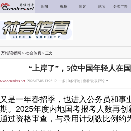
新闻
视频
博客
论坛
分类广告
万维读者网
社会传真
>
> 正文
“上岸了”，5位中国年轻人在
www.creaders.net
| 2026-07-06 13:26:12 一条 |
0
条评论 |
查看/发表评论
又是一年春招季，也进入公务员和事业
期。2025年度内地国考报考人数再创新
通过资格审查，与录用计划数比例约为8