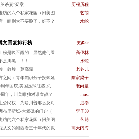
项英杀妻”疑案
历程历程
走访的六个私家花园（附美图
艺萌
唐，咱别太不要脸了，好不？
水蛇
博文回复排行榜
更多>>
川粉是唤不醒的，显然他们看
高伐林
不是川黑！！！！
水蛇
煌，敦煌，莫高窟
老冬儿
方之问：青年知识分子投奔延
陈家梁子
50周年国庆.美国足球旺盛.总
老尚童
50周年，川普唯独对谁宣战？
must
生公民权，为啥川普那么反对
启泰
洲布里斯班-大堡礁的门户（
李子59
走访的六个私家花园（附美图
艺萌
沈从文的湘西看三十年代的救
高天阔海