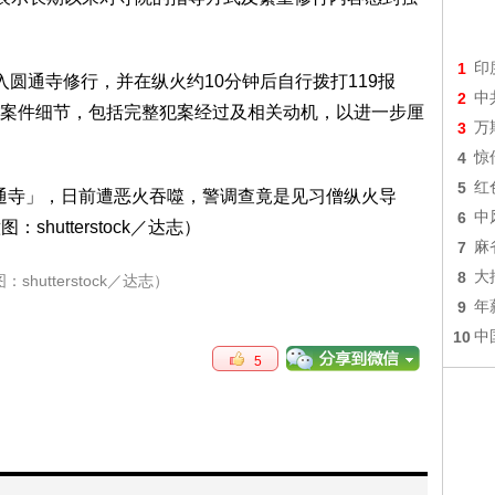
1
印
通寺修行，并在纵火约10分钟后自行拨打119报
2
中
案件细节，包括完整犯案经过及相关动机，以进一步厘
3
万
4
惊
5
红
6
中
7
麻
8
大
shutterstock／达志）
9
年
10
中
5