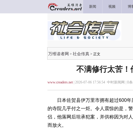
新闻
视频
博
万维读者网
社会传真
>
> 正文
不满修行太苦！
www.creaders.net
| 2026-07-06 17:56:54 中时新闻网 |
0
条
日本佐贺县伊万里市拥有超过600年历
的寺院几乎付之一炬。令人震惊的是，警
侣，他落网后坦承犯案，并供称因为对人
而放火。