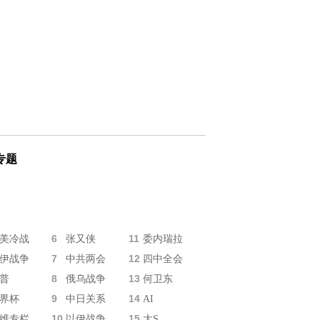
专题
6
11
美冷战
张又侠
委内瑞拉
7
12
伊战争
中共两会
四中全会
8
13
普
俄乌战争
何卫东
9
14
界杯
中日关系
AI
10
15
维专栏
以伊战争
大S