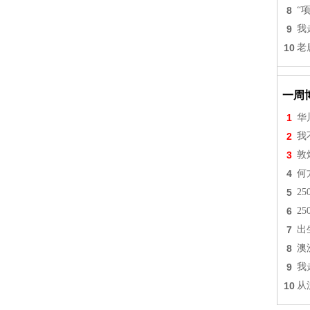
8
“
9
我
10
老
一周
1
华
2
我
3
敦
4
何
5
2
6
2
7
出
8
澳
9
我
10
从