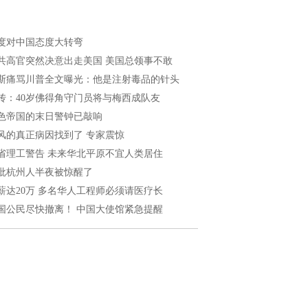
度对中国态度大转弯
共高官突然决意出走美国 美国总领事不敢
斯痛骂川普全文曝光：他是注射毒品的针头
传：40岁佛得角守门员将与梅西成队友
色帝国的末日警钟已敲响
风的真正病因找到了 专家震惊
省理工警告 未来华北平原不宜人类居住
批杭州人半夜被惊醒了
薪达20万 多名华人工程师必须请医疗长
国公民尽快撤离！ 中国大使馆紧急提醒