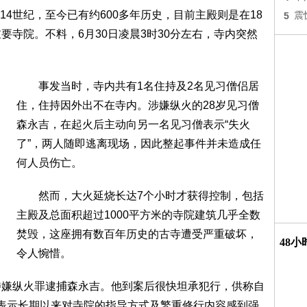
世纪，至今已有约600多年历史，目前主殿则是在18
5
震
要寺院。不料，6月30日凌晨3时30分左右，寺内突然
事发当时，寺内共有1名住持及2名见习僧侣居
住，住持因外出不在寺内。涉嫌纵火的28岁见习僧
森永吉，在起火后主动向另一名见习僧表示“失火
了”，两人随即逃离现场，因此整起事件并未造成任
何人员伤亡。
然而，大火延烧长达7个小时才获得控制，包括
主殿及总面积超过1000平方米的寺院建筑几乎全数
焚毁，这座拥有数百年历史的古寺遭受严重破坏，
48
令人惋惜。
嫌纵火罪逮捕森永吉。他到案后很快坦承犯行，供称自
并表示长期以来对寺院的指导方式及繁重修行内容感到强