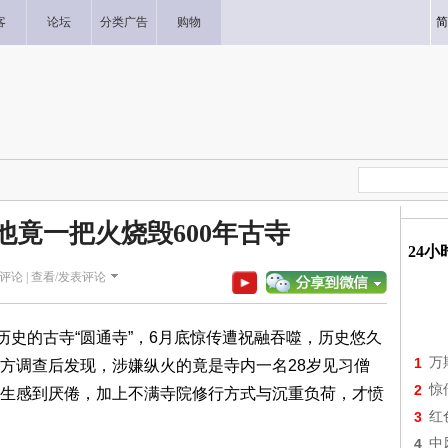
客
论坛
分类广告
购物
简
他竟一把火烧毁600年古寺
24
评论 |
查看/发表评论
史的古寺“圆通寺”，6月底惊传遭祝融吞噬，历史悠久
1
万
方调查后发现，涉嫌纵火的竟是寺内一名28岁见习僧
2
惊
生感到厌倦，加上不满寺院修行方式与沉重负荷，才愤
3
红
4
中