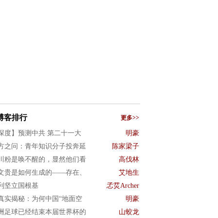
博客排行
更多>>
深度】预测中共 第二十一大
明豪
方之问：青年知识分子投奔延
陈家梁子
川粉是唤不醒的，显然他们看
高伐林
文贵是如何生成的——存在、
艾地生
利坚立国根基
孞烎Archer
真实揭秘：为何中国“地面空
明豪
洲足球已经结束本届世界杯的
山蛟龙