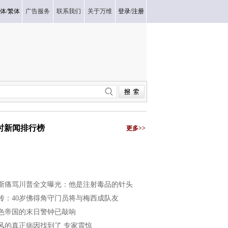
体
/
繁体
广告服务
联系我们
关于万维
登录
/
注册
小时新闻排行榜
更多>>
斯痛骂川普全文曝光：他是注射毒品的针头
传：40岁佛得角守门员将与梅西成队友
色帝国的末日警钟已敲响
风的真正病因找到了 专家震惊