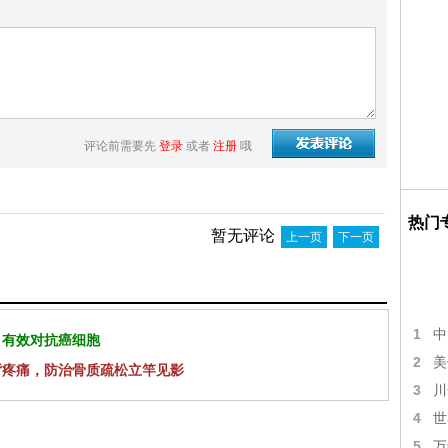
评论前需要先
登录
或者
注册
哦
热门
暂无评论
上一页
下一页
1
中
 有效对抗癌细胞
2
美
背疼痛，防治骨质疏松立竿见影
3
川
4
世
5
万