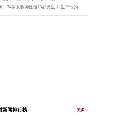
惊：34岁女教师性侵13岁男生 并生下他的
小时新闻排行榜
更多>>