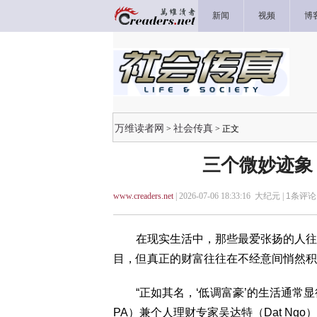
新闻
视频
博
万维读者网
社会传真
>
> 正文
三个微妙迹象
www.creaders.net
| 2026-07-06 18:33:16 大纪元 |
1
条评论 
在现实生活中，那些最爱张扬的人往往
目，但真正的财富往往在不经意间悄然积
“正如其名，‘低调富豪’的生活通常显得有些平
PA）兼个人理财专家吴达特（Dat Ngo）