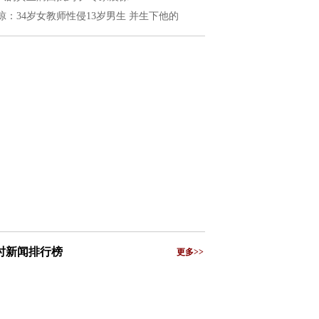
惊：34岁女教师性侵13岁男生 并生下他的
小时新闻排行榜
更多>>