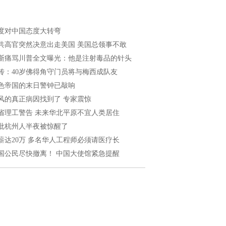
度对中国态度大转弯
共高官突然决意出走美国 美国总领事不敢
斯痛骂川普全文曝光：他是注射毒品的针头
传：40岁佛得角守门员将与梅西成队友
色帝国的末日警钟已敲响
风的真正病因找到了 专家震惊
省理工警告 未来华北平原不宜人类居住
批杭州人半夜被惊醒了
薪达20万 多名华人工程师必须请医疗长
国公民尽快撤离！ 中国大使馆紧急提醒