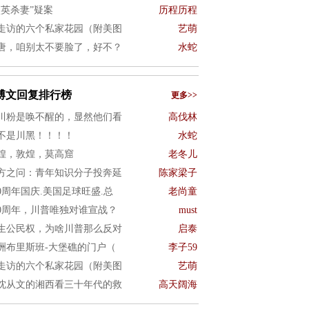
项英杀妻”疑案
历程历程
走访的六个私家花园（附美图
艺萌
唐，咱别太不要脸了，好不？
水蛇
博文回复排行榜
更多>>
川粉是唤不醒的，显然他们看
高伐林
不是川黑！！！！
水蛇
煌，敦煌，莫高窟
老冬儿
方之问：青年知识分子投奔延
陈家梁子
50周年国庆.美国足球旺盛.总
老尚童
50周年，川普唯独对谁宣战？
must
生公民权，为啥川普那么反对
启泰
洲布里斯班-大堡礁的门户（
李子59
走访的六个私家花园（附美图
艺萌
沈从文的湘西看三十年代的救
高天阔海