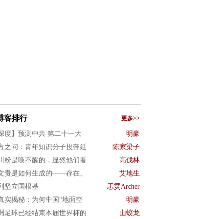
博客排行
更多>>
深度】预测中共 第二十一大
明豪
方之问：青年知识分子投奔延
陈家梁子
川粉是唤不醒的，显然他们看
高伐林
文贵是如何生成的——存在、
艾地生
利坚立国根基
孞烎Archer
真实揭秘：为何中国“地面空
明豪
洲足球已经结束本届世界杯的
山蛟龙