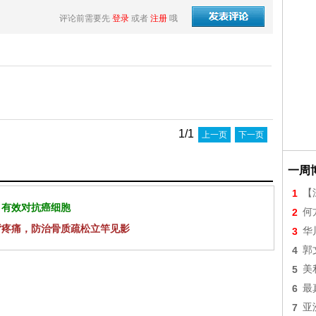
评论前需要先
登录
或者
注册
哦
1/1
上一页
下一页
一周
1
【
 有效对抗癌细胞
2
何
背疼痛，防治骨质疏松立竿见影
3
华
4
郭
5
美
6
最
7
亚