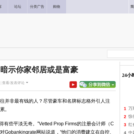
客
论坛
分类广告
购物
简
 暗示你家邻居或是富豪
24
|
查看/发表评论
并非最有钱的人？尽管豪车和名牌标志格外引人注
1
万
累。
2
惊
淡无奇。”Vetted Prop Firms的注册会计师（C
3
红
对Gobankingrate网站说道，“他们的消费建立在自控、
4
中