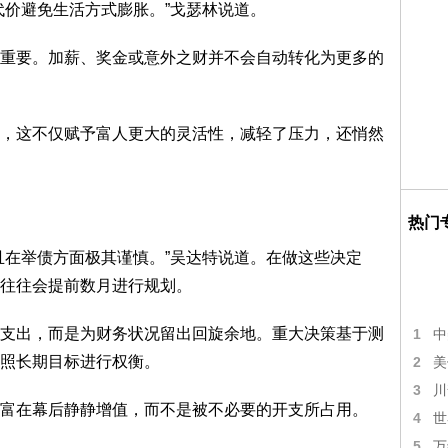
价避免生活方式膨胀。”戈瑟林说道。
要。加薪、奖金或意外之财并不会自动转化为更多的
这不仅赋予富人更大的灵活性，减轻了压力，还悄然
热门
在举债方面极其谨慎。”吴达特说道。在做这些决定
往往会提前数月进行规划。
出，而是为财务状况留出回旋余地。重大决策基于测
1
中
照长期目标进行权衡。
2
美
3
川
在幕后静静增值，而不是被不必要的开支所占用。
4
世
5
万