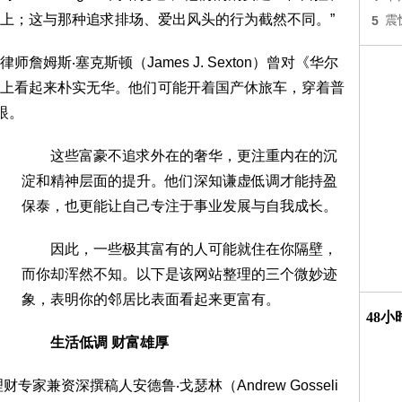
上；这与那种追求排场、爱出风头的行为截然不同。”
5
震
斯‧塞克斯顿（James J. Sexton）曾对《华尔
上看起来朴实无华。他们可能开着国产休旅车，穿着普
眼。
这些富豪不追求外在的奢华，更注重内在的沉
淀和精神层面的提升。他们深知谦虚低调才能持盈
保泰，也更能让自己专注于事业发展与自我成长。
因此，一些极其富有的人可能就住在你隔壁，
而你却浑然不知。以下是该网站整理的三个微妙迹
象，表明你的邻居比表面看起来更富有。
48
生活低调 财富雄厚
财专家兼资深撰稿人安德鲁‧戈瑟林（Andrew Gosseli