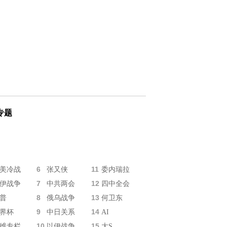
专题
6
11
美冷战
张又侠
委内瑞拉
7
12
伊战争
中共两会
四中全会
8
13
普
俄乌战争
何卫东
9
14
界杯
中日关系
AI
10
15
维专栏
以伊战争
大S