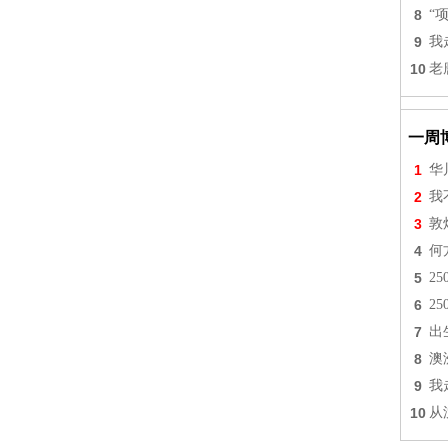
8
“
9
我
10
老
一周
1
华
2
我
3
敦
4
何
5
2
6
2
7
出
8
澳
9
我
10
从