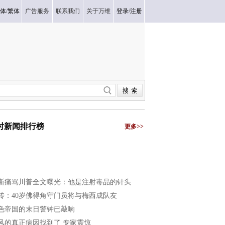
体
/
繁体
广告服务
联系我们
关于万维
登录
/
注册
小时新闻排行榜
更多>>
斯痛骂川普全文曝光：他是注射毒品的针头
传：40岁佛得角守门员将与梅西成队友
色帝国的末日警钟已敲响
风的真正病因找到了 专家震惊