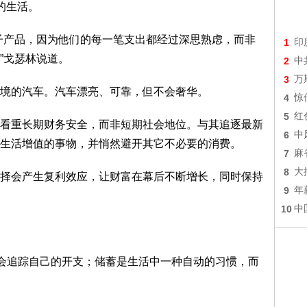
的生活。
产品，因为他们的每一笔支出都经过深思熟虑，而非
1
印
”戈瑟林说道。
2
中
3
万
的汽车。汽车漂亮、可靠，但不会奢华。
4
惊
5
红
重长期财务安全，而非短期社会地位。与其追逐最新
6
中
生活增值的事物，并悄然避开其它不必要的消费。
7
麻
8
大
会产生复利效应，让财富在幕后不断增长，同时保持
9
年
10
中
会追踪自己的开支；储蓄是生活中一种自动的习惯，而