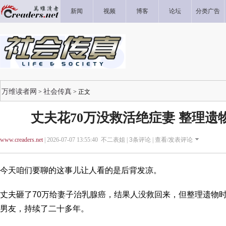
新闻
视频
博客
论坛
分类广告
万维读者网
社会传真
>
> 正文
丈夫花70万没救活绝症妻 整理遗
www.creaders.net
| 2026-07-07 13:55:40 不二表姐 |
3
条评论 |
查看/发表评论
今天咱们要聊的这事儿让人看的是后背发凉。
丈夫砸了70万给妻子治乳腺癌，结果人没救回来，但整理遗物
男友，持续了二十多年。