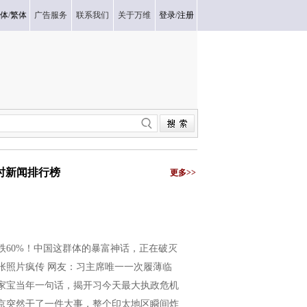
体
/
繁体
广告服务
联系我们
关于万维
登录
/
注册
小时新闻排行榜
更多>>
跌60%！中国这群体的暴富神话，正在破灭
张照片疯传 网友：习主席唯一一次履薄临
家宝当年一句话，揭开习今天最大执政危机
京突然干了一件大事，整个印太地区瞬间炸