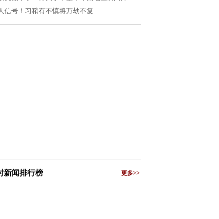
人信号！习稍有不慎将万劫不复
小时新闻排行榜
更多>>