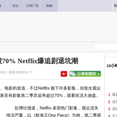
客
论坛
分类广告
购物
简
% Netflix爆追剧退坑潮
24
评论 |
查看/发表评论
、电影的首选，不过Netflix 旗下许多影集，却发生观众
1
暴
甚至有影集第二季弃追率超过70%，观看状况大崩盘。
2
这
彭博社报道，Netflix 多部热门影集，观众流失
3
温
情况严重，以《航海王One Piece》为例，第二季观
4
北