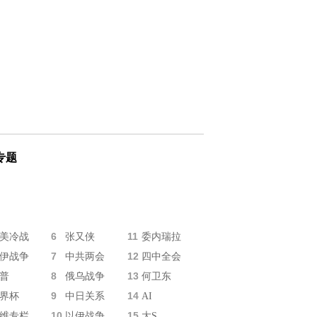
专题
6
11
美冷战
张又侠
委内瑞拉
7
12
伊战争
中共两会
四中全会
8
13
普
俄乌战争
何卫东
9
14
界杯
中日关系
AI
10
15
维专栏
以伊战争
大S