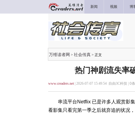
新闻
视频
博
万维读者网
社会传真
>
> 正文
热门神剧流失率破70
www.creaders.net
| 2026-07-07 15:49:54 自由3C科技 |
0
条
串流平台Netflix 已是许多人观赏影集
看影集只看完第一季之后就弃追的状况，