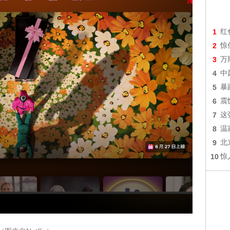
1
红
2
惊
3
万
4
中
5
暴
6
震
7
这
8
温
9
北
10
惊