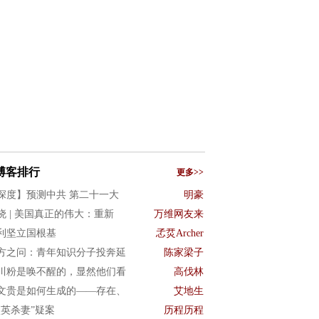
博客排行
更多>>
深度】预测中共 第二十一大
明豪
晓 | 美国真正的伟大：重新
万维网友来
利坚立国根基
孞烎Archer
方之问：青年知识分子投奔延
陈家梁子
川粉是唤不醒的，显然他们看
高伐林
文贵是如何生成的——存在、
艾地生
项英杀妻”疑案
历程历程