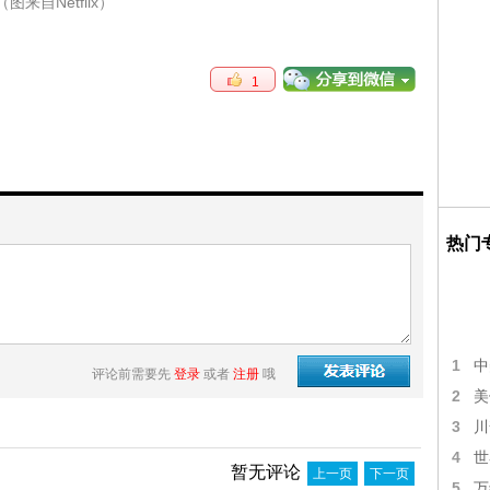
（图来自Netflix）
1
热门
1
中
评论前需要先
登录
或者
注册
哦
2
美
3
川
4
世
暂无评论
上一页
下一页
5
万