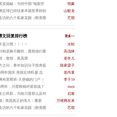
真实揭秘：为何中国“地面空
明豪
洲足球已经结束本届世界杯的
山蛟龙
走访的六个私家花园（附美图
艺萌
博文回复排行榜
更多>>
不是川黑！！！！
水蛇
川粉是唤不醒的，显然他们看
高伐林
煌，敦煌，莫高窟
老冬儿
方之问：青年知识分子投奔延
陈家梁子
50周年国庆.美国足球旺盛.总
老尚童
洲布里斯班-大堡礁的门户（
李子59
50周年，川普唯独对谁宣战？
must
生公民权，为啥川普那么反对
启泰
晓 | 美国真正的伟大：重新
万维网友来
走访的六个私家花园（附美图
艺萌