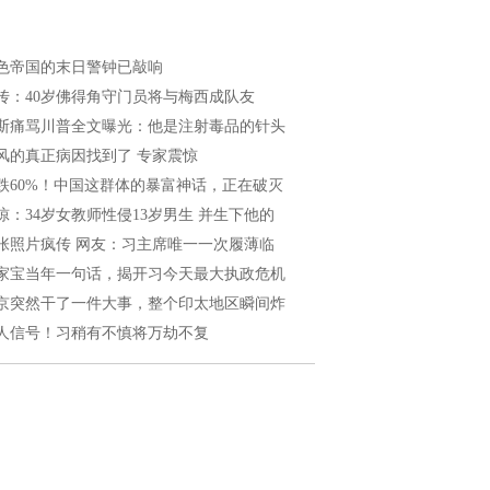
色帝国的末日警钟已敲响
传：40岁佛得角守门员将与梅西成队友
斯痛骂川普全文曝光：他是注射毒品的针头
风的真正病因找到了 专家震惊
跌60%！中国这群体的暴富神话，正在破灭
惊：34岁女教师性侵13岁男生 并生下他的
张照片疯传 网友：习主席唯一一次履薄临
家宝当年一句话，揭开习今天最大执政危机
京突然干了一件大事，整个印太地区瞬间炸
人信号！习稍有不慎将万劫不复