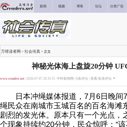
新闻
视频
博客
论坛
分类广告
万维读者网
社会传真
>
> 正文
神秘光体海上盘旋20分钟 U
www.creaders.net
| 2026-07-07 20:35:15 中时新闻网 |
0
条评论 |
查看/发表评论
日本冲绳媒体报道，7月6日晚间7
绳民众在南城市玉城百名的百名海滩
剧烈的发光体。原本只有一个光点，
个现象持续约20分钟，民众惊呼：“该