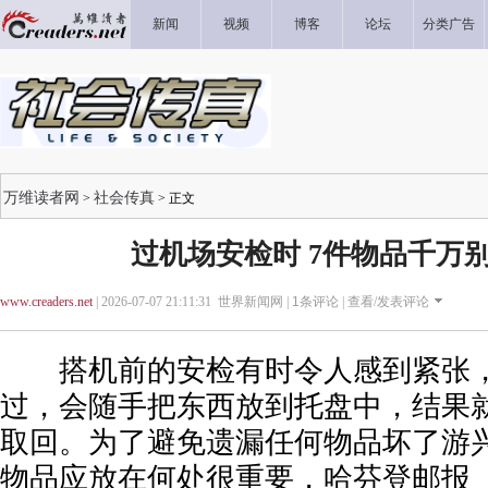
新闻
视频
博客
论坛
分类广告
万维读者网
社会传真
>
> 正文
过机场安检时 7件物品千万
www.creaders.net
| 2026-07-07 21:11:31 世界新闻网 |
1
条评论 |
查看/发表评论
搭机前的安检有时令人感到紧张，
过，会随手把东西放到托盘中，结果
取回。为了避免遗漏任何物品坏了游
物品应放在何处很重要，哈芬登邮报（Hu