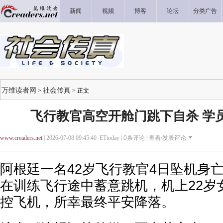
新闻
视频
博客
论坛
分类广告
万维读者网
社会传真
>
> 正文
飞行教官高空开舱门跳下自杀 学
www.creaders.net
| 2026-07-08 09:45:40 ETtoday |
0
条评论 |
查看/发表评论
阿根廷一名42岁飞行教官4日坠机身
在训练飞行途中蓄意跳机，机上22岁
控飞机，所幸最终平安降落。