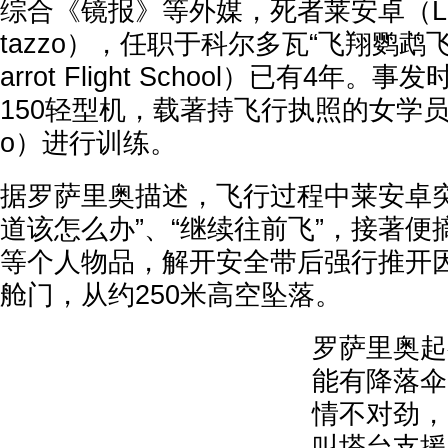
综合《镜报》等外媒，死者莱安卓（Leandr
tazzo），任职于科尔多瓦“飞翔鹦鹉飞行学
arrot Flight School）已有4年
150轻型机，载著持飞行执照的女学员罗
o）进行训练。
据罗萨里奥描述，飞行过程中莱安卓突
道该怎么办”、“继续往前飞”，接著
等个人物品，解开安全带后强行推开
舱门，从约250米高空坠落。
罗萨里奥起
能有降落伞
情不对劲，
叫塔台支援