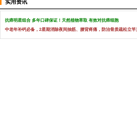
实用资讯
抗癌明星组合 多年口碑保证！天然植物萃取 有效对抗癌细胞
中老年补钙必备，2星期消除夜间抽筋、腰背疼痛，防治骨质疏松立竿