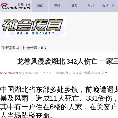
新闻
视频
博客
论坛
分类广告
万维读者网
社会传真
>
> 正文
龙卷风侵袭湖北 342人伤亡 一
www.creaders.net
| 2026-07-08 10:52:36 一苹新闻网 |
0
条评论 |
查看/发表评论
中国湖北省东部多处乡镇，前晚遭遇
暴及风雨，造成11人死亡、331受伤，
其中有一户住在6楼的人家，在关窗户
人当场坠楼丧命。