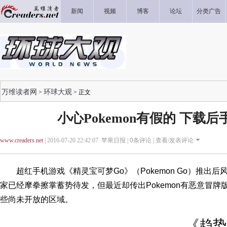
新闻
视频
博客
论坛
分类广告
万维读者网
环球大观
>
> 正文
小心Pokemon有假的 下载
www.creaders.net
| 2016-07-20 22:42:07 苹果日报 |
0
条评论 |
查看/发表评论
超红手机游戏《精灵宝可梦Go》（Pokemon Go）推出
家已经摩拳擦掌蓄势待发，但最近却传出Pokemon有恶意冒
些尚未开放的区域。
《趋势科