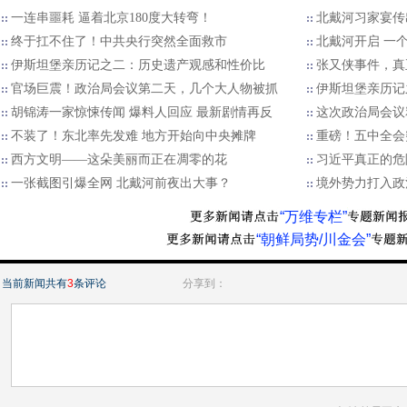
一连串噩耗 逼着北京180度大转弯！
北戴河习家宴传
终于扛不住了！中共央行突然全面救市
北戴河开启 一
伊斯坦堡亲历记之二：历史遗产观感和性价比
张又侠事件，真
官场巨震！政治局会议第二天，几个大人物被抓
伊斯坦堡亲历记
胡锦涛一家惊悚传闻 爆料人回应 最新剧情再反
这次政治局会议
不装了！东北率先发难 地方开始向中央摊牌
重磅！五中全会
西方文明——这朵美丽而正在凋零的花
习近平真正的危
一张截图引爆全网 北戴河前夜出大事？
境外势力打入政
“万维专栏”
“朝鲜局势/川金会”
当前新闻共有
3
条评论
分享到：