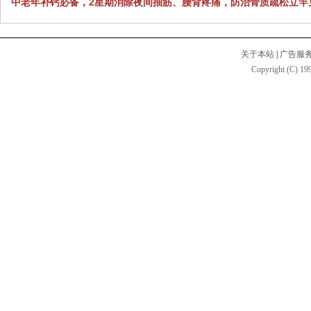
中老年补钙必备，2星期消除夜间抽筋、腰背疼痛，防治骨质疏松立竿
关于本站
|
广告服
Copyright (C) 199