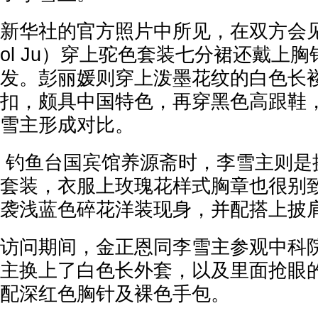
新华社的官方照片中所见，在双方会见
ol Ju）穿上驼色套装七分裙还戴上
发。彭丽媛则穿上泼墨花纹的白色长
扣，颇具中国特色，再穿黑色高跟鞋
雪主形成对比。
钓鱼台国宾馆养源斋时，李雪主则是
套装，衣服上玫瑰花样式胸章也很别
袭浅蓝色碎花洋装现身，并配搭上披
访问期间，金正恩同李雪主参观中科
主换上了白色长外套，以及里面抢眼
配深红色胸针及裸色手包。