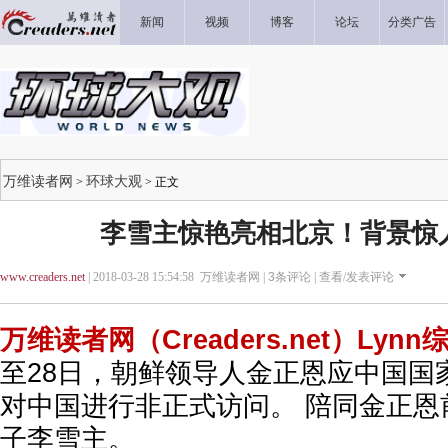
新闻
视频
博客
论坛
分类广告
万维读者网
环球大观
>
> 正文
李雪主惊艳亮相北京！背景惊
www.creaders.net
| 2018-03-28 15:54:58 万维读者网 |
3
条评论 |
查看/发表评论
万维读者网（Creaders.net）Lyn
至28日，朝鲜领导人金正恩应中国国
对中国进行非正式访问。 陪同金正恩
子李雪主。