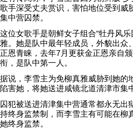
歌手深受丈夫赏识，害怕地位受到威胁
集中营囚禁。
这位女歌手是朝鲜女子组合“牡丹风乐
雅。她是队中最年轻成员，外貌出众
正恩青睐，去年7月更获金正恩亲自颁
衔，是队中第一人。
据说，李雪主为免柳真雅威胁到她的
陷害她，将她送进咸镜北道清津市集
囚犯被送进清津集中营通常都永无出
持终身监禁制，而李雪主有可能在柳
她终身监禁。