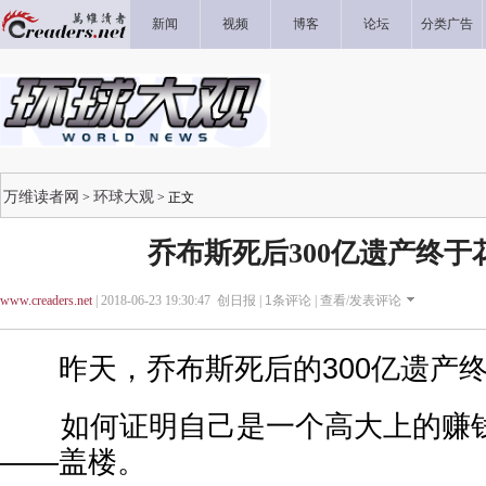
新闻
视频
博客
论坛
分类广告
万维读者网
环球大观
>
> 正文
乔布斯死后300亿遗产终于
www.creaders.net
| 2018-06-23 19:30:47 创日报 |
1
条评论 |
查看/发表评论
昨天，乔布斯死后的300亿遗产终
如何证明自己是一个高大上的赚钱
——盖楼。