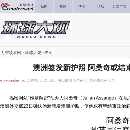
新闻
视频
博客
论坛
分类广告
万维读者网
环球大观
>
> 正文
澳洲签发新护照 阿桑奇或结
www.creaders.net
| 2019-02-23 21:54:28 每日邮报 |
0
条评论 |
查看/发表评论
揭密网站"维基解密"创办人阿桑奇（Julian Assange）
澳洲外交部23日确认他新获发澳洲护照，使他或有望结束政治
阿桑奇涉