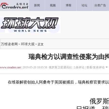
新闻
视频
博客
论坛
分类广告
万维读者网
环球大观
>
> 正文
瑞典检方以调查性侵案为由
www.creaders.net
| 2019-05-20 18:05:58 俄罗斯卫星通讯社 |
1
条评论 |
查看/发表评论
在维基解密创始人阿桑奇于英国被捕后，瑞典检察官要求以
俄罗斯卫