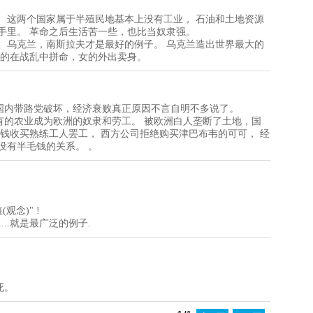
 这两个国家属于半殖民地基本上没有工业， 石油和土地资源
手里。 革命之后生活苦一些，也比当奴隶强。
 乌克兰，南斯拉夫才是最好的例子。 乌克兰造出世界最大的
男的在战乱中拼命，女的外出卖身。
国内带路党破坏，经济衰败真正原因不言自明不多说了。
有的农业成为欧洲的奴隶和劳工。 被欧洲白人垄断了土地，国
出钱收买熟练工人罢工， 西方公司拒绝购买津巴布韦的可可， 经
没有半毛钱的关系。 。
观念)" !
.....就是最广泛的例子.
死。