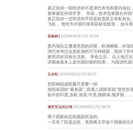
真正毁掉一国经济的不是津巴布韦和委内瑞拉，
都掌握在外国手里， 市场，技术也掌握在外国
真正毁掉一过经济的手段是权贵民主和私有化。
飞机， 曾经为中国印度和苏联造航母， 如今
香椿树1
2019年09月17日 09:29
委内瑞拉正遭遇美国的封锁，欧洲赖账，外加
津巴布韦过去是欧洲的可可种植园，毁掉了所
家经济好百姓生活差。 革命之后， 白人地主
济困难基本上是外国封锁的结果， 与国进民退
五步蛇
2019年09月17日 08:27
把阳钢搞成阳萎只需要一招:
按照各国的"看各国", 跟着八国联军搞"普世价值(
如今的印度,东欧,南美,中美,独联体,俄罗斯, ....
佛罗里达的沙滩
2019年09月17日 06:59
两个国家的总统都是民选的。
一旦有了民选总统，美国将主宰这个国家的生