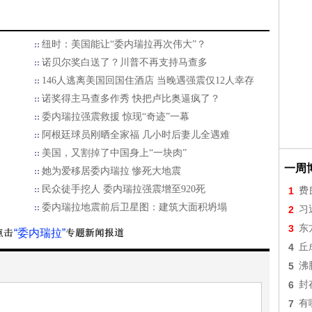
纽时：美国能让“委内瑞拉再次伟大”？
诺贝尔奖白送了？川普不再支持马查多
146人逃离美国回国住酒店 当晚遇强震仅12人幸存
诺奖得主马查多作秀 快把卢比奥逼疯了？
委内瑞拉强震救援 惊现“奇迹”一幕
阿根廷球员刚晒全家福 几小时后妻儿全遇难
美国，又割掉了中国身上“一块肉”
一周
她为爱移居委内瑞拉 惨死大地震
民众徒手挖人 委内瑞拉强震增至920死
1
费
委内瑞拉地震前后卫星图：建筑大面积坍塌
2
习
3
东
“委内瑞拉”
4
丘
5
沸
6
封
7
有