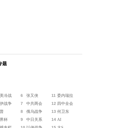
专题
6
11
美冷战
张又侠
委内瑞拉
7
12
伊战争
中共两会
四中全会
8
13
普
俄乌战争
何卫东
9
14
界杯
中日关系
AI
10
15
维专栏
以伊战争
大S