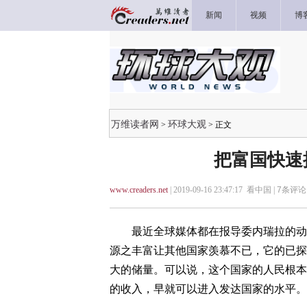
新闻
视频
博
万维读者网
环球大观
>
> 正文
把富国快速
www.creaders.net
| 2019-09-16 23:47:17 看中国 |
7
条评论 
最近全球媒体都在报导委内瑞拉的动荡
源之丰富让其他国家羡慕不已，它的已探
大的储量。可以说，这个国家的人民根本
的收入，早就可以进入发达国家的水平。