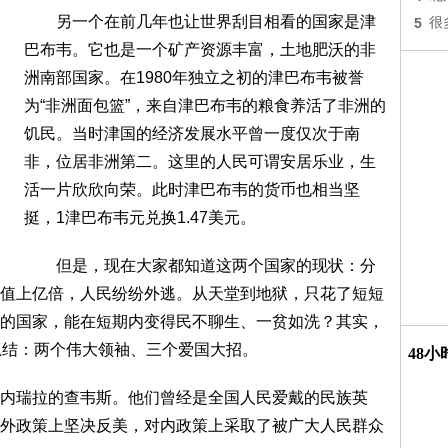
另一个在前几年也让世界刮目相看的国家是津
5
很
巴布韦。它也是一个矿产资源丰富，土地肥沃的非
洲南部国家。在1980年独立之初的津巴布韦被誉
为“非洲面包篮”，来自津巴布韦的粮食养活了非洲的
饥民。当时津国的经济发展水平曾一度仅次于南
非，位居非洲第二。这里的人民可谓安居乐业，生
活一片欣欣向荣。此时津巴布韦的货币也相当坚
挺，1津巴布韦元兑换1.47美元。
但是，现在大家都知道这两个国家的现状：分
值上亿倍，人民纷纷外逃。从天堂到地狱，只花了短短
的国家，能在短期内变得民不聊生、一贫如洗？其实，
总结：两个伟大领袖、三个爱国大招。
48
瑞拉的查韦斯。他们曾经是全国人民爱戴的民族英
外政策上坚决反美，对内政策上采取了被广大人民群众