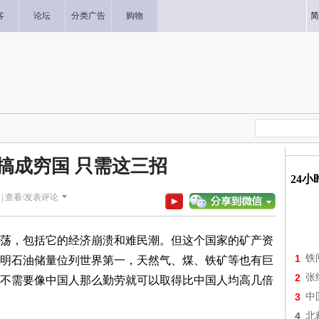
客
论坛
分类广告
购物
简
搞成穷国 只需这三招
24
|
查看/发表评论
，包括它的经济崩溃和难民潮。但这个国家的矿产资
1
铁
明石油储量位列世界第一，天然气、煤、铁矿等也有巨
2
张
不需要像中国人那么勤劳就可以取得比中国人均高几倍
3
中
4
北