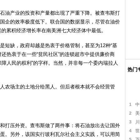
油产业的投资和产量都出现了严重下降。被查韦斯打
国企的效率极度低下。联合国的数据显示，尽管在油价
年起的累积经济增长率在南美洲七大经济体中最低。
短缺，政府却越是热衷于价格管制，甚至为12种“基
府还热衷于在一些“贫民社区”的连锁超市中提供廉价商
保障人民的权利”的字样。当然，并非每一个委内瑞拉人
热门
农场主的土地分给黑人。但后者根本就不会经营管
1
中
2
美
3
川
打压外资。查韦斯做了两件事：将石油放出去让国外
4
世
蛋。另外，该国实行玻利瓦尔社会主义实践，可以用简
5
万