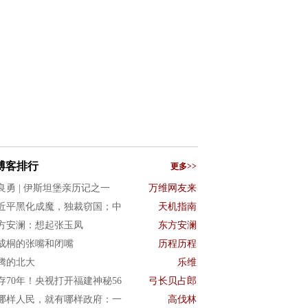
博客排行
更多>>
良勇 | 伊斯坦堡亲历记之一
万维网友来
近平黑化成魔，独裁窃国；中
天机指南
方安澜：想起张玉凤
东方安澜
成桐的张嘴和闭嘴
历程历程
腾的北大
乐维
存70年！央视打开福建神秘56
弓长贝占郎
哪样人民，就有哪样政府：一
高伐林