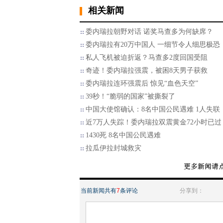
相关新闻
委内瑞拉朝野对话 诺奖马查多为何缺席？
委内瑞拉有20万中国人 一细节令人细思极恐
私人飞机被迫折返？马查多2度回国受阻
奇迹！委内瑞拉强震，被困8天男子获救
委内瑞拉连环强震后 惊见“血色天空”
39秒！“脆弱的国家”被撕裂了
中国大使馆确认：8名中国公民遇难 1人失联
近7万人失踪！委内瑞拉双震黄金72小时已过
1430死 8名中国公民遇难
拉瓜伊拉封城救灾
当前新闻共有
7
条评论
分享到：