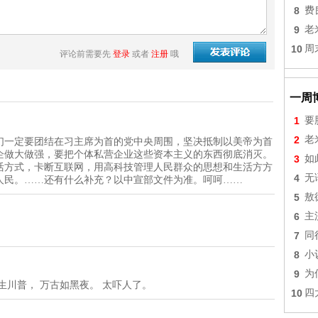
8
费
9
老
10
周
评论前需要先
登录
或者
注册
哦
一周
1
要
2
老
们一定要团结在习主席为首的党中央周围，坚决抵制以美帝为首
企做大做强，要把个体私营企业这些资本主义的东西彻底消灭。
3
如
活方式，卡断互联网，用高科技管理人民群众的思想和生活方方
4
无
人民。……还有什么补充？以中宣部文件为准。呵呵……
5
敖
6
主
7
同
8
小
9
为
生川普， 万古如黑夜。 太吓人了。
10
四