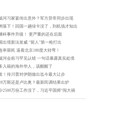
戴河习家宴传出意外？军方异常同步出现
闸落下！回国一趟绿卡没了，到机场才知出
继科事件升级！ 更严重的还在后面
国出境新法发威 “留人”第一枪打出
连串噩耗 逼着北京180度大转弯！
戴河会前习罕见认错 一句话暴露真实处境
多入籍的海外华人，该醒醒了
发！传川普对伊朗做出迄今最大让步
028万斯还是卢比奥？最新民调结果出炉
少2500万份工作没了，习近平国师“闯大祸