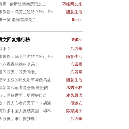
良勇 | 伊斯坦堡亲历记之二
万维网友来
米教授：乌克兰逆转？No，No
随意生活
末一笑 老师忒漂亮了
Rondo
博文回复排行榜
更多>>
脸不？
爪四哥
米教授：乌克兰逆转？No，No
随意生活
此赤裸裸的钱权交易！
爪四哥
语问苍天，苍天问老川
爪四哥
德萨主权的历史沿革与俄乌战
随意生活
流新闻和记者是愚蠢.傲慢的
木秀于林
行：理解世界，更理解自己
凌风思语
议＂得人心者得天下＂（胡述
胡述安
何许多中国人反感美国，却不
陈家梁子
大股神，唯川普独尊！
爪四哥