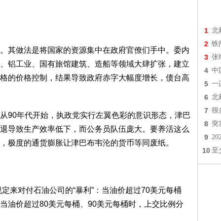
1
北
2
铁
其做法是将国家的资源集中在政府官僚们手中。委内
3
张
、铝工业、国有旅馆建筑、造船等领域大肆扩张，建立
4
中
格的价格控制，结果导致政府赤字大幅度增长，债台高
5
一
6
北
7
很
90年代开始，执政党实行左翼色彩的意识形态，津巴
8
突
退导致生产效率低下，而公务员队伍庞大。要养活这么
9
2
，极度的通货膨胀让津巴布韦沦的货币等同废纸。
10
至
定来对付石油公司的“暴利”：当油价超过70美元每桶
当油价超过80美元每桶、90美元每桶时，上交比例分