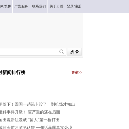
体
/
繁体
广告服务
联系我们
关于万维
登录
/
注册
小时新闻排行榜
更多>>
闸落下！回国一趟绿卡没了，到机场才知出
继科事件升级！ 更严重的还在后面
国出境新法发威 “留人”第一枪打出
戴河会前习罕见认错 一句话暴露真实处境