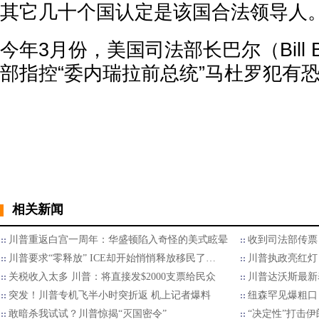
其它几十个国认定是该国合法领导人
今年3月份，美国司法部长巴尔（Bill 
部指控“委内瑞拉前总统”马杜罗犯有
相关新闻
川普重返白宫一周年：华盛顿陷入奇怪的美式眩晕
收到司法部传票
川普要求“零释放” ICE却开始悄悄释放移民了…
川普执政亮红灯
关税收入太多 川普：将直接发$2000支票给民众
川普达沃斯最新
突发！川普专机飞半小时突折返 机上记者爆料
纽森罕见爆粗口
敢暗杀我试试？川普惊揭“灭国密令”
“决定性”打击