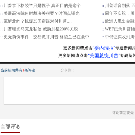
川普拿下格陵兰只是幌子 真正目的是这个
川普话音刚落 
美最高法院何时裁决关税案？时间点曝光
周年不庆祝，川
瓦解北约？惊爆35国密谋对付川普....
欧洲人甩出金融
川普曝光马克龙私信 威胁加征200%关税
WEF已为川普
史无前例事件！交易诡才川普 格陵兰已在囊中
中俄证实收到川
“委内瑞拉”
“美国总统川普”
当前新闻共有
1
条评论
分享到：
评论前需要先
全部评论