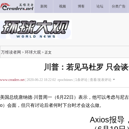
新闻
视频
博客
论坛
分类广告
万维读者网
环球大观
>
> 正文
川普：若见马杜罗 只会
www.creaders.net
| 2020-06-22 18:22:02 epochtimes |
1
条评论 |
查看/发表评论
美国总统唐纳德·川普周一（6月22日）表示，他可以考虑与尼古拉斯·马
o）会面，但只有讨论后者何时下台时才会这么做。
Axios报