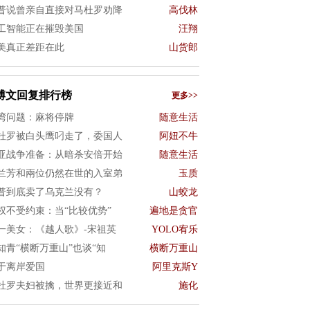
普说曾亲自直接对马杜罗劝降
高伐林
工智能正在摧毁美国
汪翔
美真正差距在此
山货郎
博文回复排行榜
更多>>
湾问题：麻将停牌
随意生活
杜罗被白头鹰叼走了，委国人
阿妞不牛
亚战争准备：从暗杀安倍开始
随意生活
兰芳和兩位仍然在世的入室弟
玉质
普到底卖了乌克兰没有？
山蛟龙
权不受约束：当“比较优势”
遍地是贪官
一美女：《越人歌》-宋祖英
YOLO宥乐
知青“横断万重山”也谈“知
横断万重山
于离岸爱国
阿里克斯Y
杜罗夫妇被擒，世界更接近和
施化