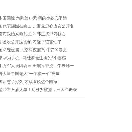
中国回流 熬到第10天 我的存款几乎清
国代表团困在委国 川普最忠心盟友公开名
南海政治风暴前兆？ 韩正挤掉习核心
军首次公开这视频 习近平该害怕了
国总统被捕 北京深夜震怒 牛弹琴发文
举华为手机...马杜罗被生擒的3个喜感
中方军人被困委国 重演许杏虎—邵云环一
传大量中国老人“一个接一个”离世
国后憋了好久 才敢直说这个国家
签20年石油大单！马杜罗被捕，三大冲击袭