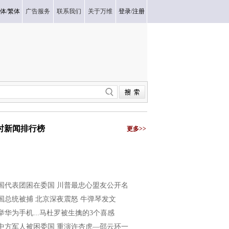
体
/
繁体
广告服务
联系我们
关于万维
登录
/
注册
小时新闻排行榜
更多>>
国代表团困在委国 川普最忠心盟友公开名
国总统被捕 北京深夜震怒 牛弹琴发文
举华为手机...马杜罗被生擒的3个喜感
中方军人被困委国 重演许杏虎—邵云环一