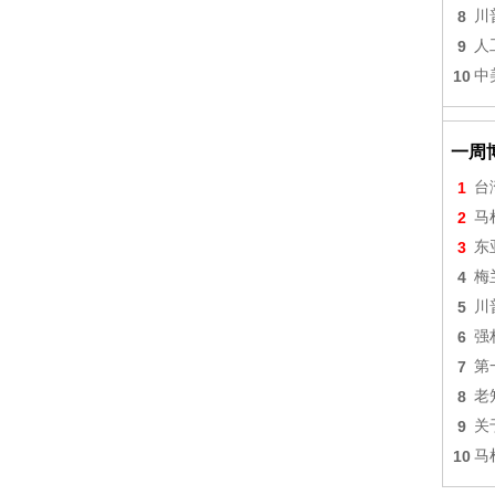
8
川
9
人
10
中
一周
1
台
2
马
3
东
4
梅
5
川
6
强
7
第
8
老
9
关
10
马