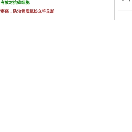
 有效对抗癌细胞
背疼痛，防治骨质疏松立竿见影