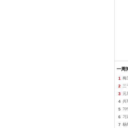
一周
1
梅
2
三
3
元
4
共
5
7
6
习
7
杨