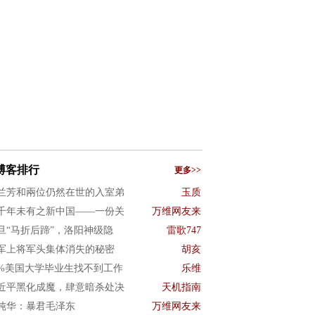
博客排行
更多>>
兰芳和兩位仍然在世的入室弟
玉质
千年未有之新中国——一份关
万维网友来
旦“马折后蹄”，洛阳神级隐
雷歌747
军上将军头集体消失的秘密
胡亥
0%美国大学毕业生找不到工作
乐维
近平黑化成魔，肆意暗杀处决
天机指南
纯华：暴君毛泽东
万维网友来