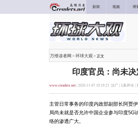
新闻
视频
博
万维读者网
环球大观
>
> 正文
印度官员：尚未决
www.creaders.net
| 2020-11-07 10:19:23 法广 |
1
条评论 |
主管日常事务的印度内政部副部长阿贾伊·库马尔
局尚未就是否允许中国企业参与印度5G
络的渗透广大。