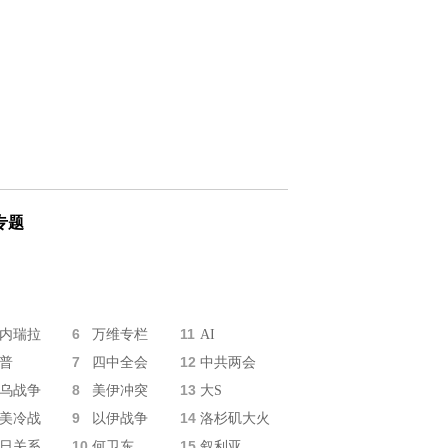
专题
6
11
内瑞拉
万维专栏
AI
7
12
普
四中全会
中共两会
8
13
乌战争
美伊冲突
大S
9
14
美冷战
以伊战争
洛杉矶大火
10
15
日关系
何卫东
叙利亚