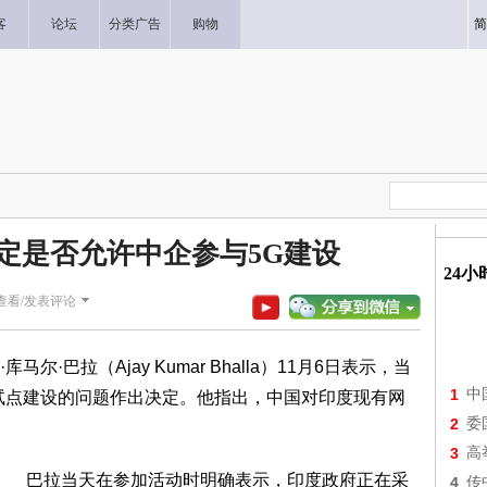
客
论坛
分类广告
购物
简
定是否允许中企参与5G建设
24
查看/发表评论
·巴拉（Ajay Kumar Bhalla）11月6日表示，当
1
中
试点建设的问题作出决定。他指出，中国对印度现有网
2
委
3
高
巴拉当天在参加活动时明确表示，印度政府正在采
4
传