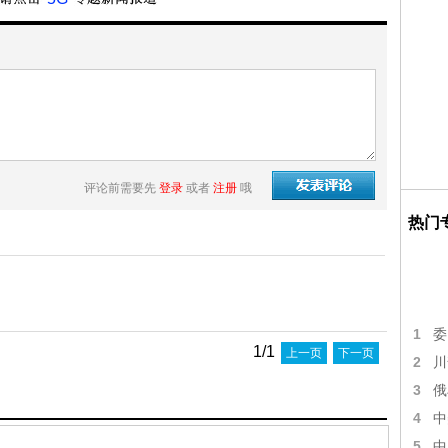
评论前需要先
登录
或者
注册
哦
热门
1
委
1/1
上一页
下一页
2
川
3
俄
4
中
5
中